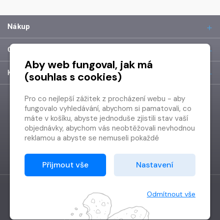
Nákup
O společnosti
Aby web fungoval, jak má
Kontakt
(souhlas s cookies)
Pro co nejlepší zážitek z procházení webu - aby
fungovalo vyhledávání, abychom si pamatovali, co
máte v košíku, abyste jednoduše zjistili stav vaší
objednávky, abychom vás neobtěžovali nevhodnou
reklamou a abyste se nemuseli pokaždé
přihlašovat.
Proto od vás potřebujeme souhlas se
Přijmout vše
Nastavení
zpracováním souborů cookies
, tj. malých souborů,
které se dočasně ukládají ve vašem prohlížeči.
Děkujeme, že nám ho dáte a pomůžete nám tak
Odmítnout vše
web zlepšovat.
Vytvořilo
Grand IT s.r.o.
Copyright © 2026 Radioservis a.s.