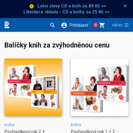
×
Letní slevy CD a knih
za 89 Kč >>
Likvidace skladu - CD a knihy za 25 Kč >>
Přihlášení
0
Kategorie
Balíčky knih za zvýhodněnou cenu
kniha
kniha
Pochoutkový rok 2 +
Pochoutkový rok 1 + 2 -