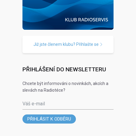
Již jste členem klubu? Přihlašte se
PŘIHLÁŠENÍ DO NEWSLETTERU
Chcete být informováni o novinkách, akcích a
slevách na Radiotéce?
Váš e-mail
PŘIHLÁSIT K ODBĚRU