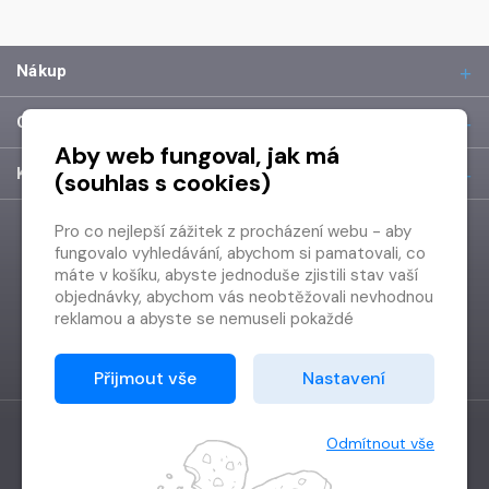
Nákup
O společnosti
Aby web fungoval, jak má
Kontakt
(souhlas s cookies)
Pro co nejlepší zážitek z procházení webu - aby
fungovalo vyhledávání, abychom si pamatovali, co
máte v košíku, abyste jednoduše zjistili stav vaší
objednávky, abychom vás neobtěžovali nevhodnou
reklamou a abyste se nemuseli pokaždé
přihlašovat.
Proto od vás potřebujeme souhlas se
Přijmout vše
Nastavení
zpracováním souborů cookies
, tj. malých souborů,
které se dočasně ukládají ve vašem prohlížeči.
Děkujeme, že nám ho dáte a pomůžete nám tak
Odmítnout vše
web zlepšovat.
Vytvořilo
Grand IT s.r.o.