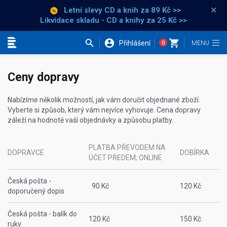
×
Letní slevy CD a knih
za 89 Kč >>
Likvidace skladu - CD a knihy za 25 Kč >>
Přihlášení
0
Kategorie
Ceny dopravy
Nabízíme několik možností, jak vám doručit objednané zboží.
Vyberte si způsob, který vám nejvíce vyhovuje. Cena dopravy
záleží na hodnotě vaší objednávky a způsobu platby.
PLATBA PŘEVODEM NA
DOPRAVCE
DOBÍRKA
ÚČET PŘEDEM; ONLINE
Česká pošta -
90 Kč
120 Kč
doporučený dopis
Česká pošta - balík do
120 Kč
150 Kč
ruky