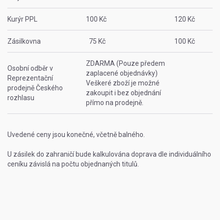
Kurýr PPL
100 Kč
120 Kč
Zásilkovna
75 Kč
100 Kč
ZDARMA (Pouze předem
Osobní odběr v
zaplacené objednávky)
Reprezentační
Veškeré zboží je možné
prodejně Českého
zakoupit i bez objednání
rozhlasu
přímo na prodejně.
Uvedené ceny jsou konečné, včetně balného.
U zásilek do zahraničí bude kalkulována doprava dle individuálního
ceníku závislá na počtu objednaných titulů.