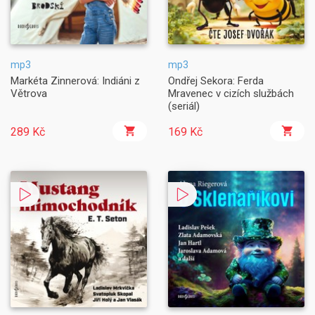
mp3
mp3
Markéta Zinnerová: Indiáni z
Ondřej Sekora: Ferda
Větrova
Mravenec v cizích službách
(seriál)
289 Kč
169 Kč