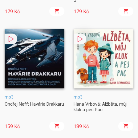
5
179 Kč
179 Kč
mp3
mp3
Ondřej Neff: Havárie Drakkaru
Hana Vrbová: Alžběta, můj
kluk a pes Pac
159 Kč
189 Kč