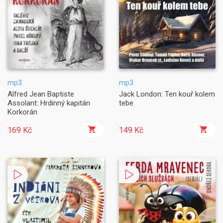
mp3
mp3
Alfred Jean Baptiste
Jack London: Ten kouř kolem
Assolant: Hrdinný kapitán
tebe
Korkorán
169 Kč
149 Kč