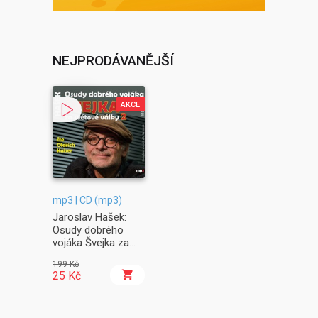
NEJPRODÁVANĚJŠÍ
AKCE
mp3 | CD (mp3)
Jaroslav Hašek:
Osudy dobrého
vojáka Švejka za
světové války II. -
199 Kč
Na frontě
25 Kč