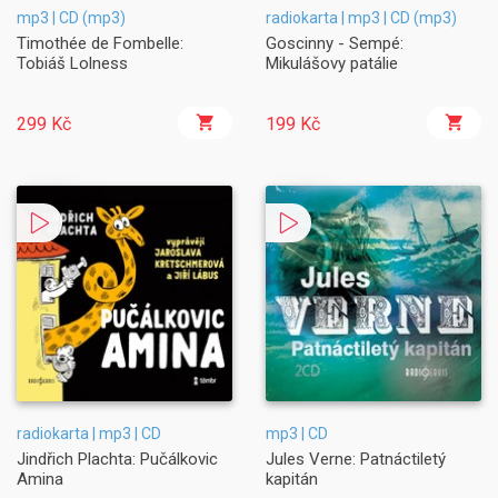
mp3 | CD (mp3)
radiokarta | mp3 | CD (mp3)
Timothée de Fombelle:
Goscinny - Sempé:
Tobiáš Lolness
Mikulášovy patálie
299 Kč
199 Kč
radiokarta | mp3 | CD
mp3 | CD
Jindřich Plachta: Pučálkovic
Jules Verne: Patnáctiletý
Amina
kapitán