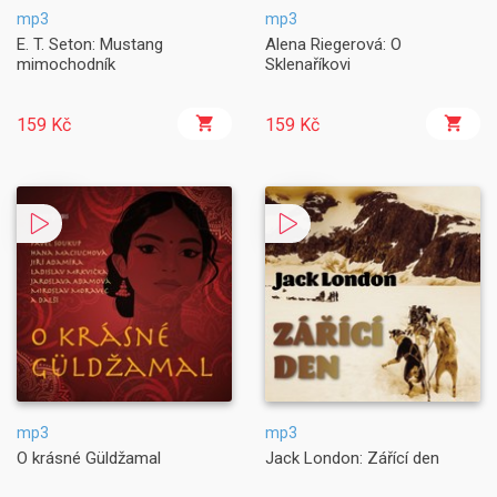
mp3
mp3
E. T. Seton: Mustang
Alena Riegerová: O
mimochodník
Sklenaříkovi
159 Kč
159 Kč
mp3
mp3
O krásné Güldžamal
Jack London: Zářící den