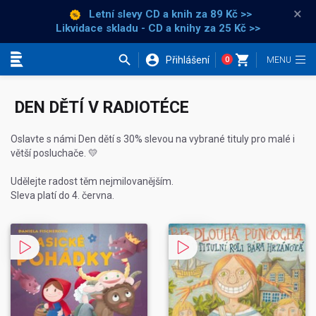
×
Letní slevy CD a knih
za 89 Kč >>
Likvidace skladu - CD a knihy za 25 Kč >>
Přihlášení
0
Kategorie
DEN DĚTÍ V RADIOTÉCE
Oslavte s námi Den dětí s 30% slevou na vybrané tituly pro malé i
větší posluchače. 💛
Udělejte radost těm nejmilovanějším.
Sleva platí do 4. června.