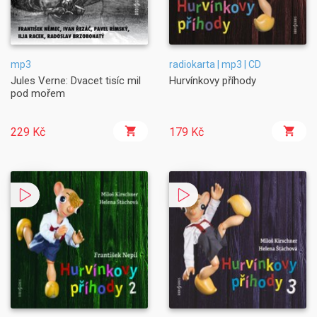
mp3
radiokarta | mp3 | CD
Jules Verne: Dvacet tisíc mil
Hurvínkovy příhody
pod mořem
229 Kč
179 Kč