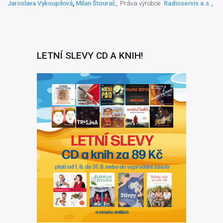
Jaroslava Vykoupilová
,
Milan Štourač
Práva výrobce
Radioservis a.s.
LETNÍ SLEVY CD A KNIH!