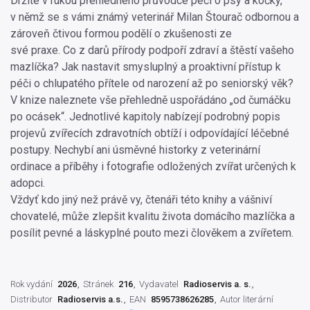
Držíte v rukou přehledného průvodce péčí o psy a kočky,
v němž se s vámi známý veterinář Milan Štourač odbornou a
zároveň čtivou formou podělí o zkušenosti ze
své praxe. Co z darů přírody podpoří zdraví a štěstí vašeho
mazlíčka? Jak nastavit smysluplný a proaktivní přístup k
péči o chlupatého přítele od narození až po seniorský věk?
V knize naleznete vše přehledně uspořádáno „od čumáčku
po ocásek“. Jednotlivé kapitoly nabízejí podrobný popis
projevů zvířecích zdravotních obtíží i odpovídající léčebné
postupy. Nechybí ani úsměvné historky z veterinární
ordinace a příběhy i fotografie odložených zvířat určených k
adopci.
Vždyť kdo jiný než právě vy, čtenáři této knihy a vášniví
chovatelé, může zlepšit kvalitu života domácího mazlíčka a
posílit pevné a láskyplné pouto mezi člověkem a zvířetem.
Rok vydání
2026
Stránek
216
Vydavatel
Radioservis a. s.
Distributor
Radioservis a.s.
EAN
8595738626285
Autor literární