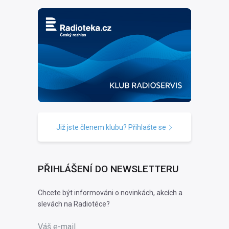
Již jste členem klubu? Přihlašte se
PŘIHLÁŠENÍ DO NEWSLETTERU
Chcete být informováni o novinkách, akcích a
slevách na Radiotéce?
Váš e-mail