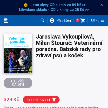
×
Letní slevy CD a knih
za 89 Kč >>
Likvidace skladu - CD a knihy za 25 Kč >>
Přihlášení
0
Kategorie
Jaroslava Vykoupilová,
Milan Štourač: Veterinární
poradna. Babské rady pro
zdraví psů a koček
OTEVŘÍT
GALERII
329 Kč
KOUPIT KNIHU