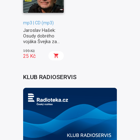
mp3 | CD (mp3)
Jaroslav Hašek:
Osudy dobrého
vojáka Švejka za
světové války II. -
199 Kč
Na frontě
25 Kč
KLUB RADIOSERVIS