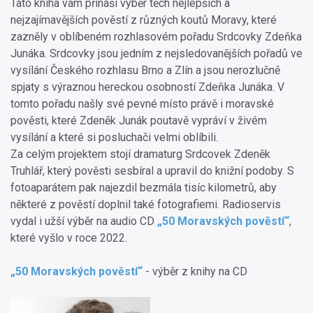
Tato kniha vám přináší výběr těch nejlepších a
nejzajímavějších pověstí z různých koutů Moravy, které
zazněly v oblíbeném rozhlasovém pořadu Srdcovky Zdeňka
Junáka. Srdcovky jsou jedním z nejsledovanějších pořadů ve
vysílání Českého rozhlasu Brno a Zlín a jsou nerozlučně
spjaty s výraznou hereckou osobností Zdeňka Junáka. V
tomto pořadu našly své pevné místo právě i moravské
pověsti, které Zdeněk Junák poutavě vypráví v živém
vysílání a které si posluchači velmi oblíbili.
Za celým projektem stojí dramaturg Srdcovek Zdeněk
Truhlář, který pověsti sesbíral a upravil do knižní podoby. S
fotoaparátem pak najezdil bezmála tisíc kilometrů, aby
některé z pověstí doplnil také fotografiemi. Radioservis
vydal i užší výběr na audio CD
„50 Moravských pověstí“
,
které vyšlo v roce 2022.
„50 Moravských pověstí“
- výběr z knihy na CD