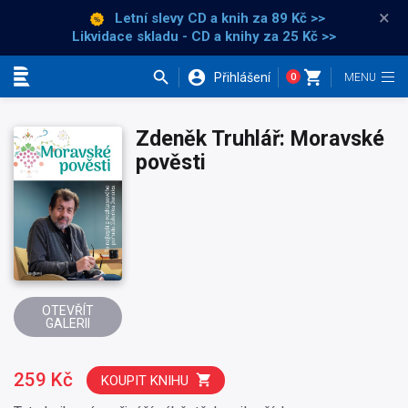
×
Letní slevy CD a knih
za 89 Kč >>
Likvidace skladu - CD a knihy za 25 Kč >>
Přihlášení
0
Kategorie
Zdeněk Truhlář: Moravské
pověsti
OTEVŘÍT
GALERII
259 Kč
KOUPIT KNIHU