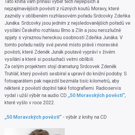
Tato kniha vám přináší výběr těch nejlepších a
nejzajímavějších pověstí z různých koutů Moravy, které
zazněly v oblíbeném rozhlasovém pořadu Srdcovky Zdeňka
Junáka. Srdcovky jsou jedním z nejsledovanějších pořadů ve
vysílání Českého rozhlasu Brno a Zlín a jsou nerozlučně
spjaty s výraznou hereckou osobností Zdeňka Junáka. V
tomto pořadu našly své pevné místo právě i moravské
pověsti, které Zdeněk Junák poutavě vypráví v živém
vysílání a které si posluchači velmi oblíbili.
Za celým projektem stojí dramaturg Srdcovek Zdeněk
Truhlář, který pověsti sesbíral a upravil do knižní podoby. S
fotoaparátem pak najezdil bezmála tisíc kilometrů, aby
některé z pověstí doplnil také fotografiemi. Radioservis
vydal i užší výběr na audio CD
„50 Moravských pověstí“
,
které vyšlo v roce 2022.
„50 Moravských pověstí“
- výběr z knihy na CD