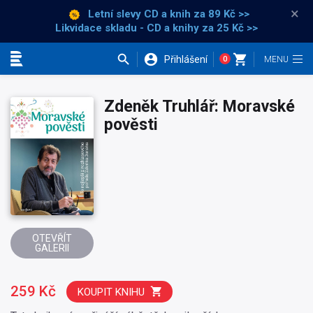
×
Letní slevy CD a knih
za 89 Kč >>
Likvidace skladu - CD a knihy za 25 Kč >>
Přihlášení
0
Kategorie
Zdeněk Truhlář: Moravské
pověsti
OTEVŘÍT
GALERII
259 Kč
KOUPIT KNIHU