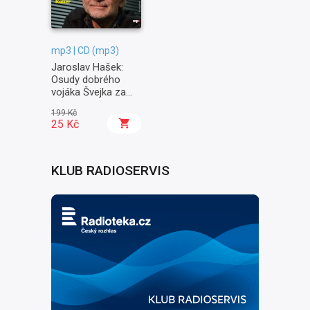
mp3 | CD (mp3)
Jaroslav Hašek:
Osudy dobrého
vojáka Švejka za
světové války II. -
199 Kč
Na frontě
25 Kč
KLUB RADIOSERVIS