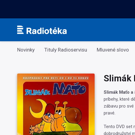
Kategorie
Novinky
Tituly Radioservisu
Mluvené slovo
Slimák 
Slimák Maťo a 
príbehy, které dě
zábavu pro své 
pravé.
Tento DVD set 
dobrodružství m