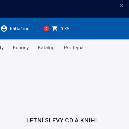
×
Přihlášení
0
Kč
0
ty
Kupóny
Katalog
Prodejna
LETNÍ SLEVY CD A KNIH!