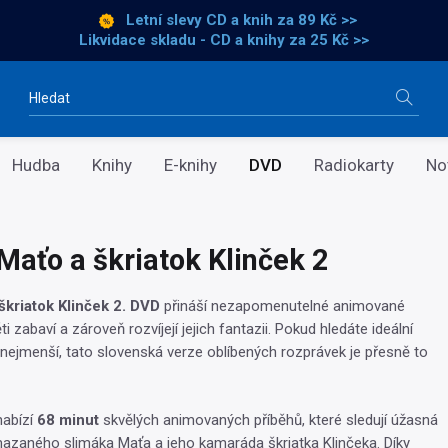
Letní slevy CD a knih
za 89 Kč >>
Likvidace skladu - CD a knihy za 25 Kč >>
Vyhledávání
Hudba
Knihy
E-knihy
DVD
Radiokarty
No
Maťo a škriatok Klinček 2
škriatok Klinček 2. DVD
přináší nezapomenutelné animované
ti zabaví a zároveň rozvíjejí jejich fantazii. Pokud hledáte ideální
nejmenší, tato slovenská verze oblíbených rozprávek je přesně to
nabízí
68 minut
skvělých animovaných příběhů, které sledují úžasná
azaného slimáka Maťa a jeho kamaráda škriatka Klinčeka. Díky