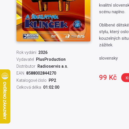
kvalitní slovens
scénu naplno.
Oblíbené dětsk
stylu, který oslo
kouzelných situ
zážitek.
Rok vydání
2026
slovensky
Vydavatel
PlusProduction
Distributor
Radioservis a.s.
EAN
8588002844270
99 Kč
K
Katalogové číslo
PP2
Celková délka
01:02:00