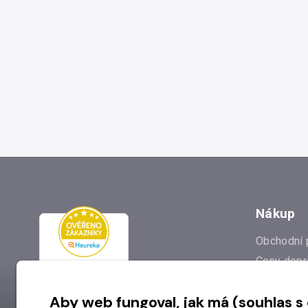
Nákup
Obchodní 
Ceny dopr
Reklamac
Aby web fungoval, jak má (souhlas s
Prodejna