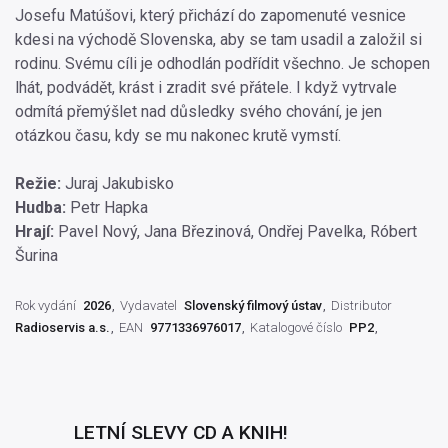
Josefu Matúšovi, který přichází do zapomenuté vesnice
kdesi na východě Slovenska, aby se tam usadil a založil si
rodinu. Svému cíli je odhodlán podřídit všechno. Je schopen
lhát, podvádět, krást i zradit své přátele. I když vytrvale
odmítá přemýšlet nad důsledky svého chování, je jen
otázkou času, kdy se mu nakonec krutě vymstí.
Režie:
Juraj Jakubisko
Hudba:
Petr Hapka
Hrají:
Pavel Nový, Jana Březinová, Ondřej Pavelka, Róbert
Šurina
Rok vydání
2026
Vydavatel
Slovenský filmový ústav
Distributor
Radioservis a.s.
EAN
9771336976017
Katalogové číslo
PP2
LETNÍ SLEVY CD A KNIH!