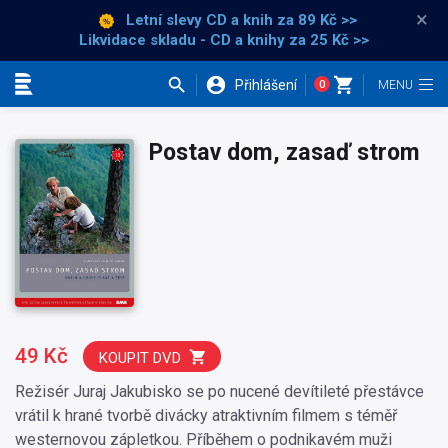
×
Letní slevy CD a knih
za 89 Kč >>
Likvidace skladu - CD a knihy za 25 Kč >>
Přihlášení
0
Kategorie
Postav dom, zasaď strom
49 Kč
KOUPIT DVD
Režisér Juraj Jakubisko se po nucené devítileté přestávce
vrátil k hrané tvorbě divácky atraktivním filmem s téměř
westernovou zápletkou. Příběhem o podnikavém muži