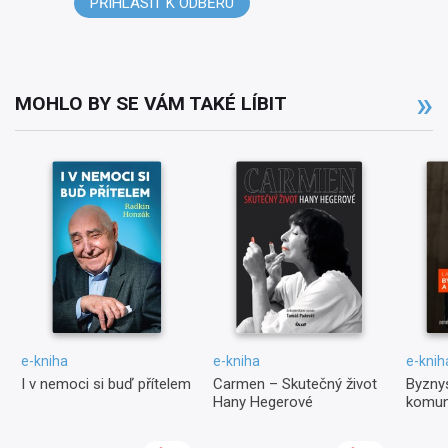
PŘIHLÁSIT K ODBĚRU
MOHLO BY SE VÁM TAKÉ LÍBIT
e-kniha
e-kniha
e-knih
I v nemoci si buď přítelem
Carmen – Skutečný život
Byznys
Hany Hegerové
komun