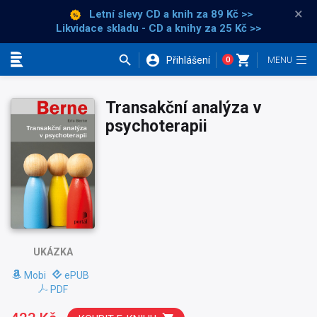
×
Letní slevy CD a knih
za 89 Kč >>
Likvidace skladu - CD a knihy za 25 Kč >>
Přihlášení
0
Kategorie
Transakční analýza v
psychoterapii
UKÁZKA
Mobi
ePUB
PDF