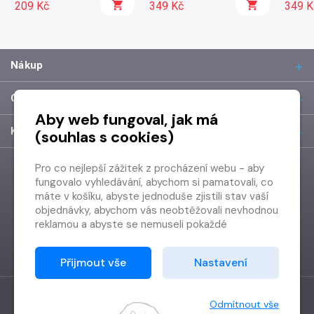
209 Kč
349 Kč
349 K
Nákup
O společnosti
Aby web fungoval, jak má
Kontakt
(souhlas s cookies)
Pro co nejlepší zážitek z procházení webu - aby
fungovalo vyhledávání, abychom si pamatovali, co
máte v košíku, abyste jednoduše zjistili stav vaší
objednávky, abychom vás neobtěžovali nevhodnou
reklamou a abyste se nemuseli pokaždé
přihlašovat.
Proto od vás potřebujeme souhlas se
Přijmout vše
Nastavení
zpracováním souborů cookies
, tj. malých souborů,
které se dočasně ukládají ve vašem prohlížeči.
Děkujeme, že nám ho dáte a pomůžete nám tak
Odmítnout vše