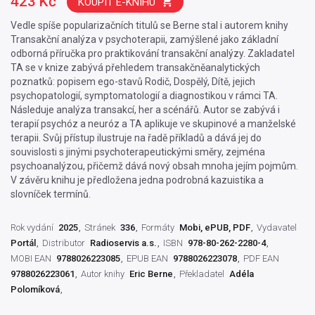
423 Kč
KOUPIT E-KNIHU
Vedle spíše popularizačních titulů se Berne stal i autorem knihy
Transakční analýza v psychoterapii, zamýšlené jako základní
odborná příručka pro praktikování transakční analýzy. Zakladatel
TA se v knize zabývá přehledem transakčněanalytických
poznatků: popisem ego-stavů Rodič, Dospělý, Dítě, jejich
psychopatologií, symptomatologií a diagnostikou v rámci TA.
Následuje analýza transakcí, her a scénářů. Autor se zabývá i
terapií psychóz a neuróz a TA aplikuje ve skupinové a manželské
terapii. Svůj přístup ilustruje na řadě příkladů a dává jej do
souvislosti s jinými psychoterapeutickými směry, zejména
psychoanalýzou, přičemž dává nový obsah mnoha jejím pojmům.
V závěru knihu je předložena jedna podrobná kazuistika a
slovníček termínů.
Rok vydání
2025
Stránek
336
Formáty
Mobi, ePUB, PDF
Vydavatel
Portál
Distributor
Radioservis a.s.
ISBN
978-80-262-2280-4
MOBI EAN
9788026223085
EPUB EAN
9788026223078
PDF EAN
9788026223061
Autor knihy
Eric Berne
Překladatel
Adéla
Polomíková