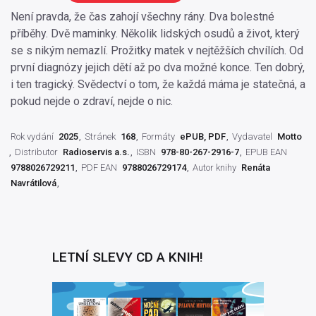
Není pravda, že čas zahojí všechny rány. Dva bolestné
příběhy. Dvě maminky. Několik lidských osudů a život, který
se s nikým nemazlí. Prožitky matek v nejtěžších chvílích. Od
první diagnózy jejich dětí až po dva možné konce. Ten dobrý,
i ten tragický. Svědectví o tom, že každá máma je statečná, a
pokud nejde o zdraví, nejde o nic.
Rok vydání
2025
Stránek
168
Formáty
ePUB, PDF
Vydavatel
Motto
Distributor
Radioservis a.s.
ISBN
978-80-267-2916-7
EPUB EAN
9788026729211
PDF EAN
9788026729174
Autor knihy
Renáta
Navrátilová
LETNÍ SLEVY CD A KNIH!