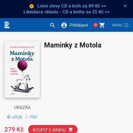
×
Letní slevy CD a knih
za 89 Kč >>
Likvidace skladu - CD a knihy za 25 Kč >>
Přihlášení
0
Kategorie
Maminky z Motola
UKÁZKA
ePUB
PDF
279 Kč
KOUPIT E-KNIHU