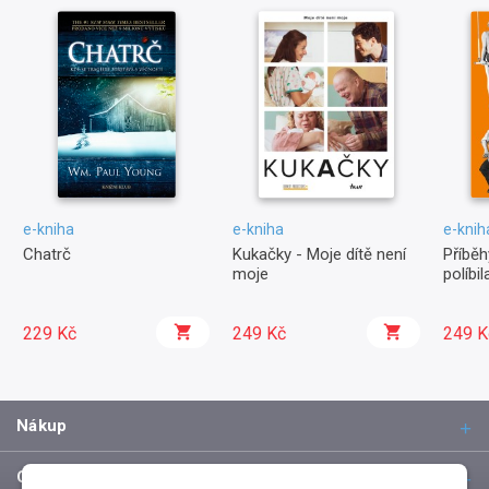
e-kniha
e-kniha
e-knih
Chatrč
Kukačky - Moje dítě není
Příběh
moje
políbi
229 Kč
249 Kč
249 K
Nákup
O společnosti