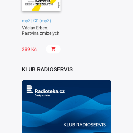
mp3 | CD (mp3)
Václav Erben:
Pastvina zmizelých
289 Kč
KLUB RADIOSERVIS