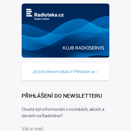
Již jste členem klubu? Přihlašte se
PŘIHLÁŠENÍ DO NEWSLETTERU
Chcete být informováni o novinkách, akcích a
slevách na Radiotéce?
Váš e-mail