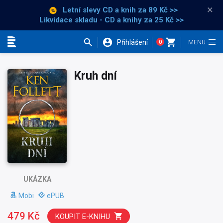
×
Letní slevy CD a knih
za 89 Kč >>
Likvidace skladu - CD a knihy za 25 Kč >>
Přihlášení
0
Kategorie
Kruh dní
UKÁZKA
Mobi
ePUB
479 Kč
KOUPIT E-KNIHU