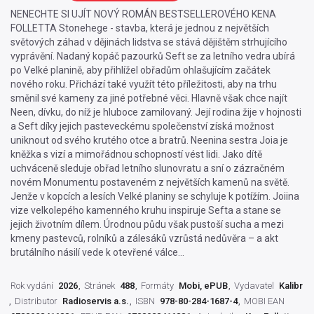
NENECHTE SI UJÍT NOVÝ ROMÁN BESTSELLEROVÉHO KENA
FOLLETTA Stonehege - stavba, která je jednou z největších
světových záhad v dějinách lidstva se stává dějištěm strhujícího
vyprávění. Nadaný kopáč pazourků Seft se za letního vedra ubírá
po Velké planině, aby přihlížel obřadům ohlašujícím začátek
nového roku. Přichází také využít této příležitosti, aby na trhu
směnil své kameny za jiné potřebné věci. Hlavně však chce najít
Neen, dívku, do níž je hluboce zamilovaný. Její rodina žije v hojnosti
a Seft díky jejich pasteveckému společenství získá možnost
uniknout od svého krutého otce a bratrů. Neenina sestra Joia je
kněžka s vizí a mimořádnou schopností vést lidi. Jako dítě
uchváceně sleduje obřad letního slunovratu a sní o zázračném
novém Monumentu postaveném z největších kamenů na světě.
Jenže v kopcích a lesích Velké planiny se schyluje k potížím. Joiina
vize velkolepého kamenného kruhu inspiruje Sefta a stane se
jejich životním dílem. Úrodnou půdu však pustoší sucha a mezi
kmeny pastevců, rolníků a zálesáků vzrůstá nedůvěra – a akt
brutálního násilí vede k otevřené válce…
Rok vydání
2026
Stránek
488
Formáty
Mobi, ePUB
Vydavatel
Kalibr
Distributor
Radioservis a.s.
ISBN
978-80-284-1687-4
MOBI EAN