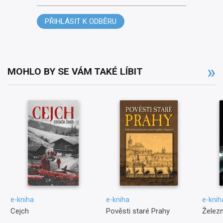
PŘIHLÁSIT K ODBĚRU
MOHLO BY SE VÁM TAKÉ LÍBIT
e-kniha
e-kniha
e-knih
Cejch
Pověsti staré Prahy
Železn