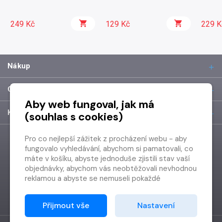
249 Kč
129 Kč
229 K
Nákup
O společnosti
Aby web fungoval, jak má
Kontakt
(souhlas s cookies)
Pro co nejlepší zážitek z procházení webu - aby
fungovalo vyhledávání, abychom si pamatovali, co
máte v košíku, abyste jednoduše zjistili stav vaší
objednávky, abychom vás neobtěžovali nevhodnou
reklamou a abyste se nemuseli pokaždé
přihlašovat.
Proto od vás potřebujeme souhlas se
Přijmout vše
Nastavení
zpracováním souborů cookies
, tj. malých souborů,