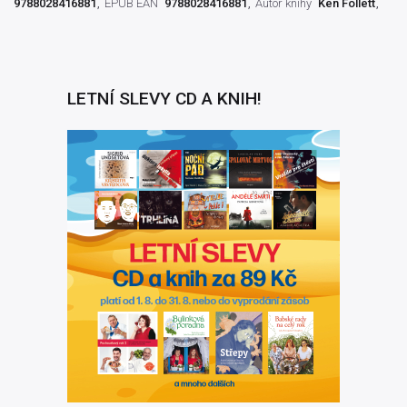
9788028416881
EPUB EAN
9788028416881
Autor knihy
Ken Follett
LETNÍ SLEVY CD A KNIH!