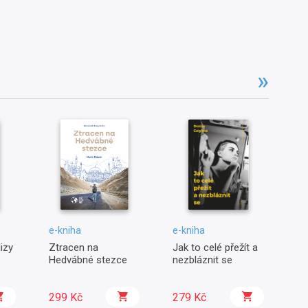
e-kniha
e-kniha
e-
izy
Ztracen na
Jak to celé přežít a
Sy
Hedvábné stezce
nezbláznit se
je
ná
299 Kč
279 Kč
9