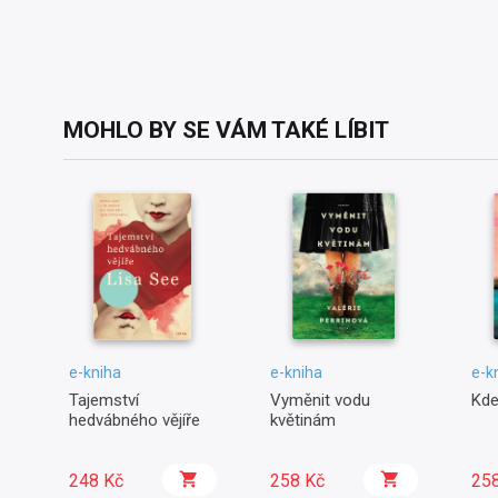
MOHLO BY SE VÁM TAKÉ LÍBIT
e-kniha
e-kniha
e-k
Tajemství
Vyměnit vodu
Kde
hedvábného vějíře
květinám
248 Kč
258 Kč
25