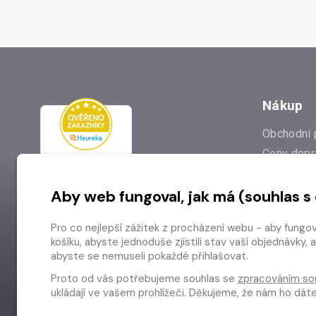
Nákup
Obchodní 
Ceny dopr
Reklamac
Aby web fungoval, jak má (souhlas s
Prodejna
Nejčastějš
Pro co nejlepší zážitek z procházení webu - aby fungo
Odstoupen
košíku, abyste jednoduše zjistili stav vaší objednávk
abyste se nemuseli pokaždé přihlašovat.
Proto od vás potřebujeme souhlas se
zpracováním so
ukládají ve vašem prohlížeči. Děkujeme, že nám ho dá
Copyright © 2026 Radioservis a.s.