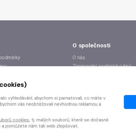
O společnosti
podmínky
O nás
avy
Zpracování osobních údajů
e
Zásady práce s cookies
 cookies)
Klub Radioservis
í dotazy
Kontakty
valo vyhledávání, abychom si pamatovali, co máte v
í od smlouvy
y, abychom vás neobtěžovali nevhodnou reklamou a
uborů cookies
, tj. malých souborů, které se dočasně
te a pomůžete nám tak web zlepšovat.