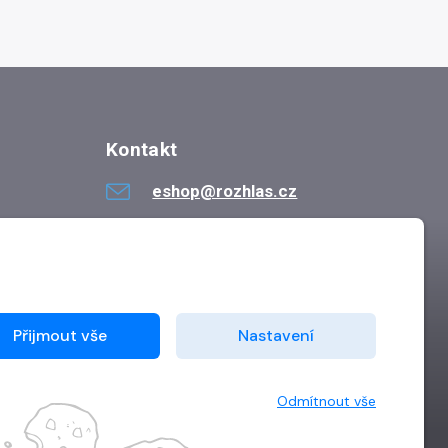
Kontakt
eshop@rozhlas.cz
724 819 319
Po - Pá 8:30 - 16:30
Přijmout vše
Nastavení
Odmítnout vše
Vytvořilo
Grand IT s.r.o.