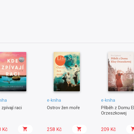
niha
e-kniha
e-kniha
 zpívají raci
Ostrov žen moře
Příběh z Domu El
Orzeszkowej
8 Kč
258 Kč
209 Kč