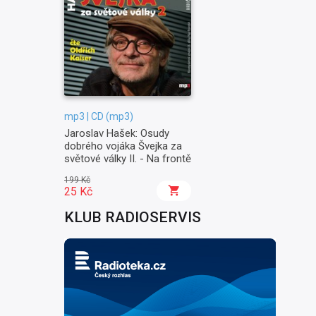
mp3 | CD (mp3)
Jaroslav Hašek: Osudy
dobrého vojáka Švejka za
světové války II. - Na frontě
199 Kč
25 Kč
KLUB RADIOSERVIS