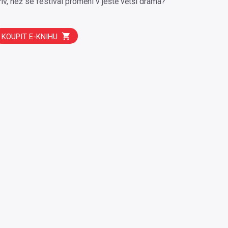
řív, než se festival promění v ještě větší drama?
KOUPIT E-KNIHU