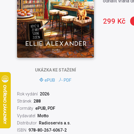
odhalit vraha d
299 Kč
UKÁZKA
KE STAŽENÍ
ePUB
PDF
Rok vydání
2026
Stránek
288
Formáty
ePUB, PDF
Vydavatel
Motto
Distributor
Radioservis a.s.
ISBN
978-80-267-6067-2