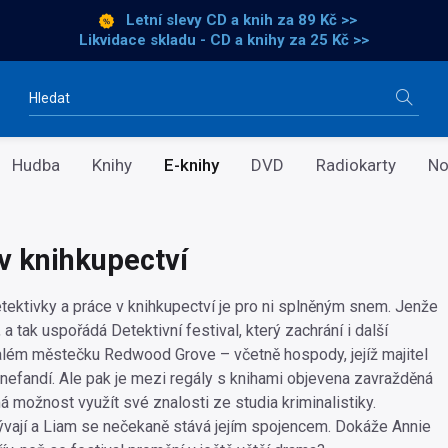
Letní slevy CD a knih
za 89 Kč >>
Likvidace skladu - CD a knihy za 25 Kč >>
Vyhledávání
Hudba
Knihy
E-knihy
DVD
Radiokarty
No
v knihkupectví
etektivky a práce v knihkupectví je pro ni splněným snem. Jenže
, a tak uspořádá Detektivní festival, který zachrání i další
lém městečku Redwood Grove – včetně hospody, jejíž majitel
nefandí. Ale pak je mezi regály s knihami objevena zavražděná
á možnost využít své znalosti ze studia kriminalistiky.
ývají a Liam se nečekaně stává jejím spojencem. Dokáže Annie