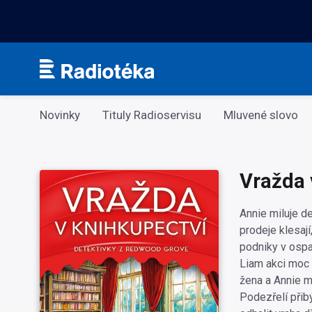
Kategorie
Novinky
Tituly Radioservisu
Mluvené slovo
Vražda 
Annie miluje d
prodeje klesají
podniky v ospa
Liam akci moc 
žena a Annie m
Podezřelí přib