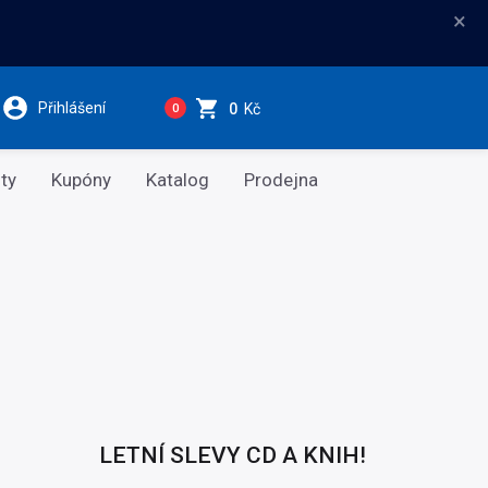
×
Přihlášení
0
Kč
0
ty
Kupóny
Katalog
Prodejna
LETNÍ SLEVY CD A KNIH!