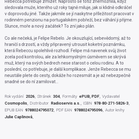
Rebecca potřebuje zmizet. Naprosto se totiž znemožnila, když
sledovala muže, kterého už roky tajně miluje, jak si klidně odkráčel
v doprovodu jiné. Takže jakmile se jí naskytne příležitost pracovat v
rodinném penzionu na portugalském pobřeží, bez váhání ji přijme.
Slunce, moře a nový začátek? To zní jako plán.
Co ale nečeká, je Felipe Rebelo. Je okouzlující, sebevědomý, až to
hraničí s drzostí, a vždy připravený utrousit koketní poznámku,
která Rebeccu spolehlivě rozhodí. Felipe má navenek svůj život
zcela pod kontrolou, ale za lehkomyslným úsměvem se skrývá
muž, který na svých bedrech nese starost o celou rodinu. A to
poslední, co potřebuje, je další komplikace. Jenže Rebecca se mu
neustále plete do cesty, dokáže ho rozesmát a je až nebezpečně
snadné se do ní zamilovat…
Rok vydání
2026
Stránek
304
Formáty
ePUB, PDF
Vydavatel
Cosmopolis
Distributor
Radioservis a.s.
ISBN
978-80-271-5826-3
EPUB EAN
9788024795072
PDF EAN
9788024795096
Autor knihy
Julie Caplinová