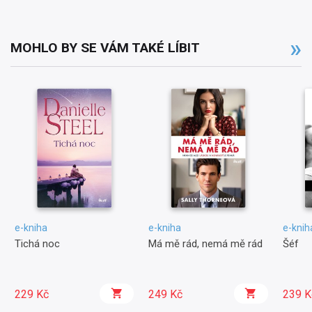
MOHLO BY SE VÁM TAKÉ LÍBIT
e-kniha
e-kniha
e-knih
Tichá noc
Má mě rád, nemá mě rád
Šéf
229 Kč
249 Kč
239 K