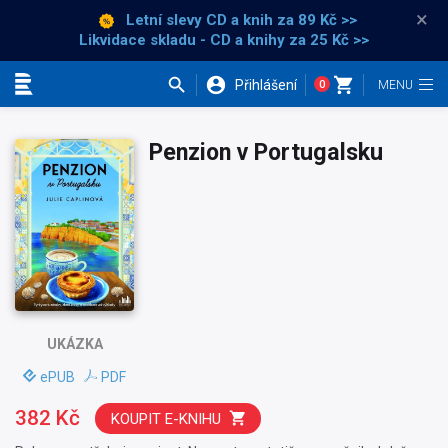
×
Letní slevy CD a knih
za 89 Kč >>
Likvidace skladu - CD a knihy za 25 Kč >>
Přihlášení
0
Kategorie
Penzion v Portugalsku
UKÁZKA
ePUB
PDF
382 Kč
KOUPIT E-KNIHU