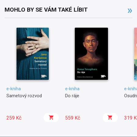
MOHLO BY SE VÁM TAKÉ LÍBIT
e-kniha
e-kniha
e-knih
Sametový rozvod
Do ráje
Osudn
259 Kč
559 Kč
319 K