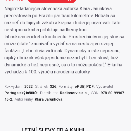
Najprekladanejšia slovenská autorka Klára Jarunková
precestovala po Brazílii pár tisíc kilometrov. Nebála sa
nazrieť do tajných zákutí a krajina i ľudia jej učarovali. Táto
cestopisná kniha približuje nádherný kus
latinskoamerického kontinentu. Prostredníctvom jej slov sa
môže čitateľ zasnívať a vydať sa na cestu aj vo svojej
fantázii. „Lebo duša vidí inak. Dynamicky a iste nepresne,
nijaký obrázok však jej videnie nezachytí. Len slová, tiež
dynamické a tiež nepresné, sa o to môžu pokúsiť.“ E-kniha
vychádza k 100. výročiu narodenia autorky.
Rok vydání
2022
Stránek
326
Formáty
ePUB, PDF
Vydavatel
Portugalský inštitút
Distributor
Radioservis a.s.
ISBN
978-80-99967-
15-2
Autor knihy
Klára Jarunková
LETNÍ SLEVY CD A KNIH!