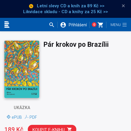
×
Letní slevy CD a knih
za 89 Kč >>
Likvidace skladu - CD a knihy za 25 Kč >>
Přihlášení
0
Kategorie
Pár krokov po Brazílii
UKÁZKA
ePUB
PDF
189 Kč
KOUPIT E-KNIHU