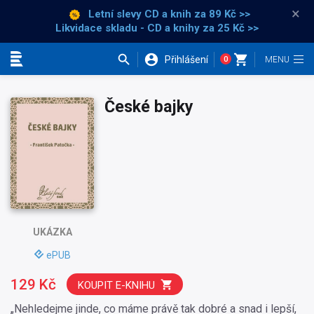
×
Letní slevy CD a knih
za 89 Kč >>
Likvidace skladu - CD a knihy za 25 Kč >>
Přihlášení
0
Kategorie
České bajky
UKÁZKA
ePUB
129 Kč
KOUPIT E-KNIHU
„Nehledejme jinde, co máme právě tak dobré a snad i lepší,