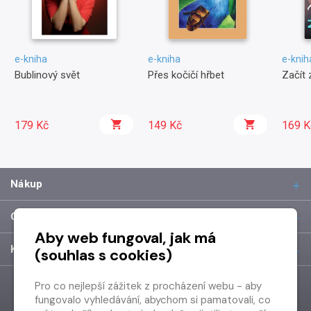
e-kniha
e-kniha
e-knih
Bublinový svět
Přes kočičí hřbet
Začít
179 Kč
149 Kč
169 K
Nákup
O společnosti
Aby web fungoval, jak má
Kontakt
(souhlas s cookies)
Pro co nejlepší zážitek z procházení webu - aby
fungovalo vyhledávání, abychom si pamatovali, co