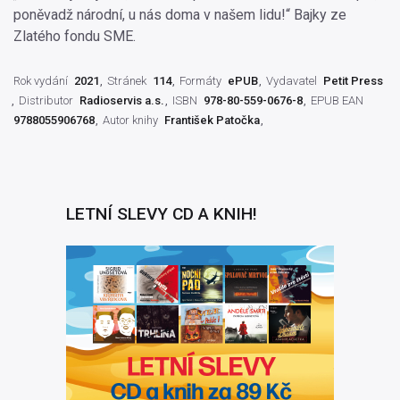
poněvadž národní, u nás doma v našem lidu!“ Bajky ze
Zlatého fondu SME.
Rok vydání
2021
Stránek
114
Formáty
ePUB
Vydavatel
Petit Press
Distributor
Radioservis a.s.
ISBN
978-80-559-0676-8
EPUB EAN
9788055906768
Autor knihy
František Patočka
LETNÍ SLEVY CD A KNIH!