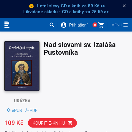
×
Letní slevy CD a knih
za 89 Kč >>
Likvidace skladu - CD a knihy za 25 Kč >>
Přihlášení
0
Kategorie
Nad slovami sv. Izaiáša
Pustovníka
UKÁZKA
ePUB
PDF
109 Kč
KOUPIT E-KNIHU