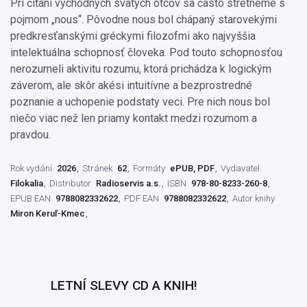
Pri čítaní východných svätých otcov sa často stretneme s
pojmom „nous“. Pôvodne nous bol chápaný starovekými
predkresťanskými gréckymi filozofmi ako najvyššia
intelektuálna schopnosť človeka. Pod touto schopnosťou
nerozumeli aktivitu rozumu, ktorá prichádza k logickým
záverom, ale skôr akési intuitívne a bezprostredné
poznanie a uchopenie podstaty veci. Pre nich nous bol
niečo viac než len priamy kontakt medzi rozumom a
pravdou.
Rok vydání
2026
Stránek
62
Formáty
ePUB, PDF
Vydavatel
Filokalia
Distributor
Radioservis a.s.
ISBN
978-80-8233-260-8
EPUB EAN
9788082332622
PDF EAN
9788082332622
Autor knihy
Miron Keruľ-Kmec
LETNÍ SLEVY CD A KNIH!