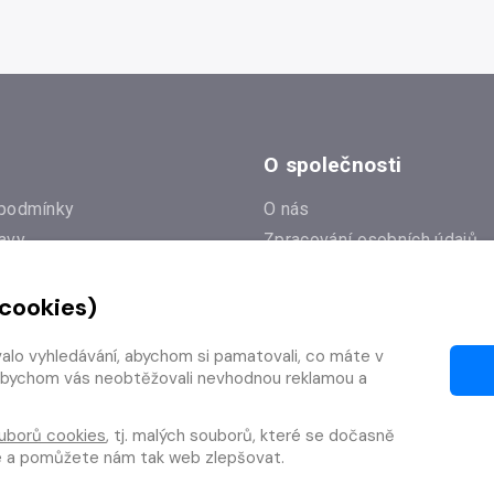
O společnosti
podmínky
O nás
avy
Zpracování osobních údajů
e
Zásady práce s cookies
 cookies)
Klub Radioservis
í dotazy
Kontakty
valo vyhledávání, abychom si pamatovali, co máte v
í od smlouvy
y, abychom vás neobtěžovali nevhodnou reklamou a
uborů cookies
, tj. malých souborů, které se dočasně
te a pomůžete nám tak web zlepšovat.