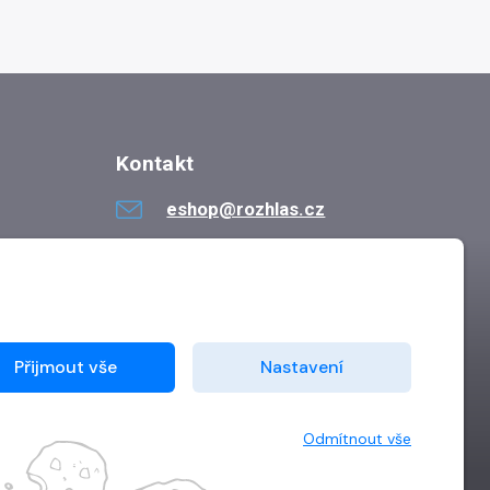
Kontakt
eshop@rozhlas.cz
724 819 319
Po - Pá 8:30 - 16:30
Přijmout vše
Nastavení
Odmítnout vše
Vytvořilo
Grand IT s.r.o.