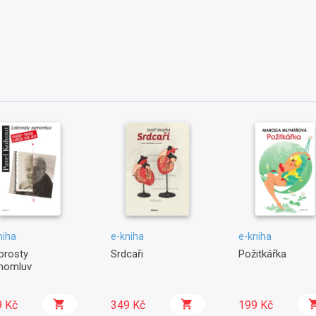
niha
e-kniha
e-kniha
orosty
Srdcaři
Požitkářka
momluv
9 Kč
349 Kč
199 Kč