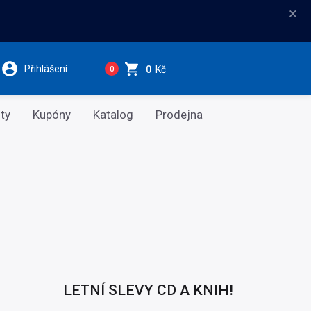
×
Přihlášení
0
Kč
0
ty
Kupóny
Katalog
Prodejna
LETNÍ SLEVY CD A KNIH!