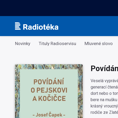
Kategorie
Novinky
Tituly Radioservisu
Mluvené slovo
Povídán
Veselá vyprávě
generací čtenář
dort nebo o tom
bere na mušku 
krásný vroucný 
rodiče ze Zlat