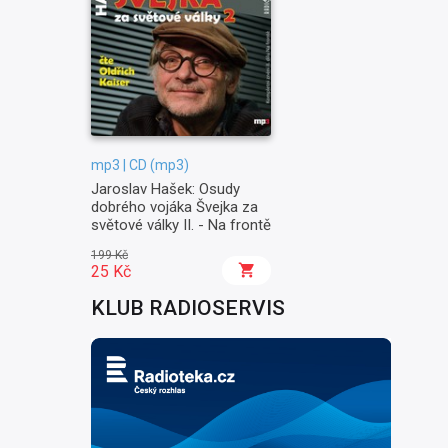
mp3 | CD (mp3)
Jaroslav Hašek: Osudy
dobrého vojáka Švejka za
světové války II. - Na frontě
199 Kč
25 Kč
KLUB RADIOSERVIS