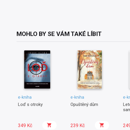
MOHLO BY SE VÁM TAKÉ LÍBIT
e-kniha
e-kniha
e-k
Loď s otroky
Opuštěný dům
Let
sa
349 Kč
239 Kč
24