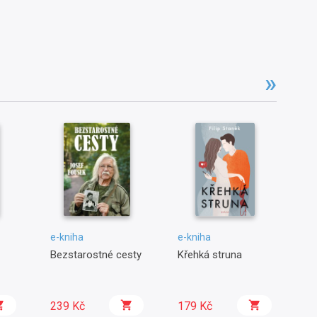
e-kniha
e-kniha
e-
Bezstarostné cesty
Křehká struna
Kr
- 
kr
Me
239 Kč
179 Kč
1