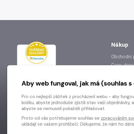
Nákup
Obchodní 
Ceny dopr
Reklamac
Aby web fungoval, jak má (souhlas s
Prodejna
Nejčastějš
Pro co nejlepší zážitek z procházení webu - aby fungo
Odstoupen
košíku, abyste jednoduše zjistili stav vaší objednávk
abyste se nemuseli pokaždé přihlašovat.
Proto od vás potřebujeme souhlas se
zpracováním so
ukládají ve vašem prohlížeči. Děkujeme, že nám ho dá
Copyright © 2026 Radioservis a.s.