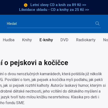
Letní slevy CD a knih
za 89 Kč >>
Likvidace skladu - CD a knihy za 25 Kč >>
Vyhledávání
Hudba
Knihy
E-knihy
DVD
Radiokarty
No
í o pejskovi a kočičce
ní o dvou nerozlučných kamarádech, která potěšila již několik
ů. Povídání o tom, jak pejsek a kočička myli podlahu, jak pekli
, jak si pejsek roztrhl kalhoty. Autorův laskavý humor, kterým si
drobné dětské nectnosti, jeho vcítění do dětského myšlení a
jazyk tvoří tuto milou knížku nesmrtelnou. Klasika pro deti i
ého fondu SME.