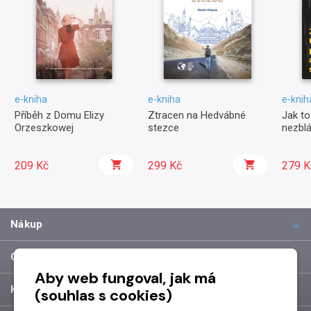
e-kniha
e-kniha
e-knih
Příběh z Domu Elizy
Ztracen na Hedvábné
Jak to
Orzeszkowej
stezce
nezblá
209 Kč
299 Kč
279 K
Nákup
O společnosti
Aby web fungoval, jak má
Kontakt
(souhlas s cookies)