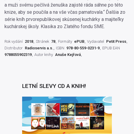
a muži svému pečlivá ženuška zajisté ráda sáhne po této
knize, aby se poučila a na vše včas pamatovala.“ Ďalšia zo
série kníh prvorepublikovej skúsenej kuchárky a majiteľky
kuchárskej školy. Klasika zo Zlatého fondu SME.
Rok vydání
2018
Stránek
78
Formáty
ePUB
Vydavatel
Petit Press
Distributor
Radioservis a.s.
ISBN
978-80-559-0231-9
EPUB EAN
9788055902319
Autor knihy
Anuše Kejřová
LETNÍ SLEVY CD A KNIH!