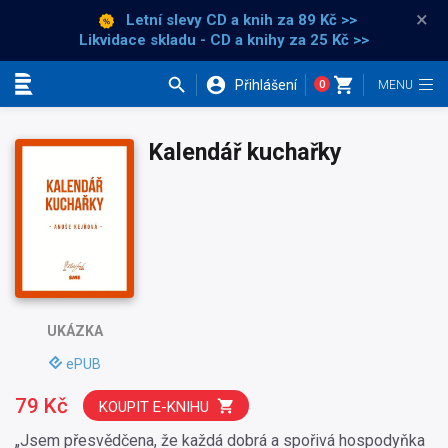
×
Letní slevy CD a knih
za 89 Kč >>
Likvidace skladu - CD a knihy za 25 Kč >>
Přihlášení
0
Kategorie
Kalendář kuchařky
UKÁZKA
ePUB
79 Kč
KOUPIT E-KNIHU
„Jsem přesvědčena, že každá dobrá a spořivá hospodyňka