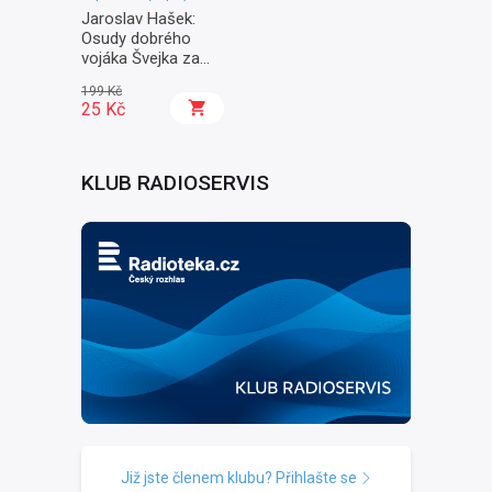
Jaroslav Hašek:
Osudy dobrého
vojáka Švejka za
světové války II. -
199 Kč
Na frontě
25 Kč
KLUB RADIOSERVIS
Již jste členem klubu? Přihlašte se