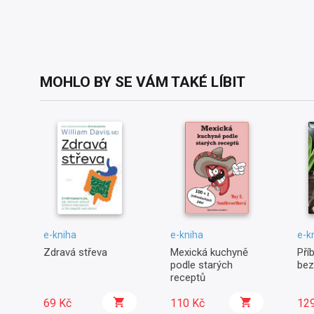
MOHLO BY SE VÁM TAKÉ LÍBIT
e-kniha
e-kniha
e-k
Zdravá střeva
Mexická kuchyně
Pří
podle starých
bez
receptů
69 Kč
110 Kč
12