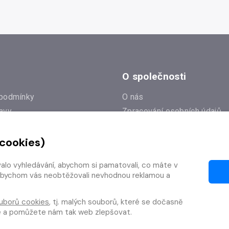
čarodějnic
O společnosti
podmínky
O nás
avy
Zpracování osobních údajů
e
Zásady práce s cookies
 cookies)
Klub Radioservis
í dotazy
Kontakty
valo vyhledávání, abychom si pamatovali, co máte v
í od smlouvy
y, abychom vás neobtěžovali nevhodnou reklamou a
uborů cookies
, tj. malých souborů, které se dočasně
te a pomůžete nám tak web zlepšovat.