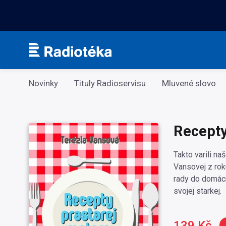
Kategorie
Novinky
Tituly Radioservisu
Mluvené slovo
Recepty
Takto varili na
Vansovej z rok
rady do domácn
svojej starkej.
139 Kč