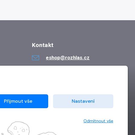
Kontakt
eshop@rozhlas.cz
724 819 319
Po - Pá 8:30 - 16:30
Přijmout vše
Nastavení
Odmítnout vše
Vytvořilo
Grand IT s.r.o.