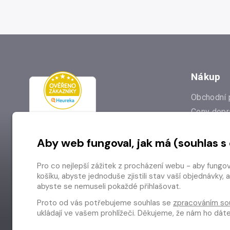
Nákup
Obchodní 
Ceny dopr
Reklamac
Aby web fungoval, jak má (souhlas s
Prodejna
Nejčastějš
Pro co nejlepší zážitek z procházení webu - aby fungo
Odstoupen
košíku, abyste jednoduše zjistili stav vaší objednávk
abyste se nemuseli pokaždé přihlašovat.
Proto od vás potřebujeme souhlas se
zpracováním so
ukládají ve vašem prohlížeči. Děkujeme, že nám ho dá
Copyright © 2026 Radioservis a.s.