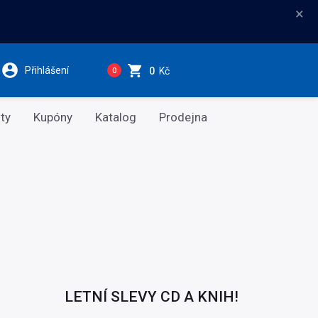
×
Přihlášení
0
Kč
0
ty
Kupóny
Katalog
Prodejna
LETNÍ SLEVY CD A KNIH!