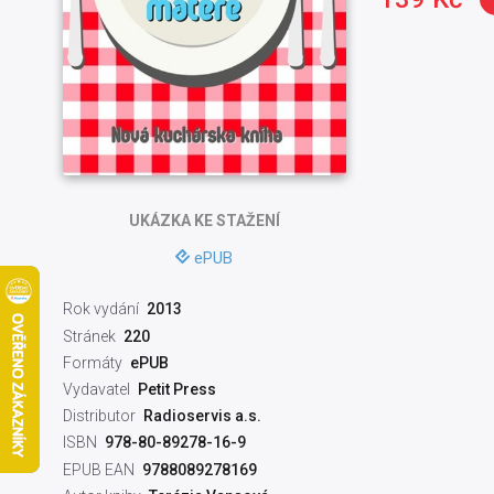
UKÁZKA
KE STAŽENÍ
ePUB
Rok vydání
2013
Stránek
220
Formáty
ePUB
Vydavatel
Petit Press
Distributor
Radioservis a.s.
ISBN
978-80-89278-16-9
EPUB EAN
9788089278169