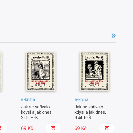
e-kniha
e-kniha
e-
Jak se vařívalo
Jak se vařívalo
Vy
kdysi a jak dnes,
kdysi a jak dnes,
kd
2.díl: H-K
4.díl: P-Š
69 Kč
69 Kč
2