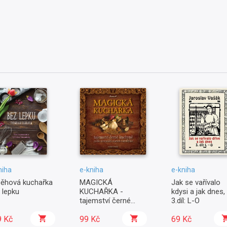
niha
e-kniha
e-kniha
běhová kuchařka
MAGICKÁ
Jak se vařívalo
 lepku
KUCHAŘKA -
kdysi a jak dnes,
tajemství černé
3.díl: L-O
kuchyně podle
9 Kč
receptářů starých
99 Kč
69 Kč