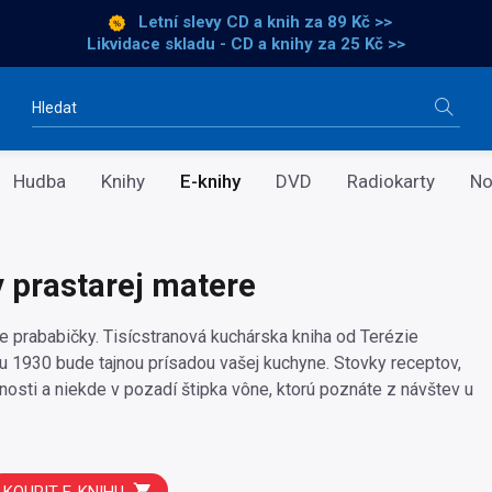
Letní slevy CD a knih
za 89 Kč >>
Likvidace skladu - CD a knihy za 25 Kč >>
Vyhledávání
Hudba
Knihy
E-knihy
DVD
Radiokarty
No
 prastarej matere
še prababičky. Tisícstranová kuchárska kniha od Terézie
u 1930 bude tajnou prísadou vašej kuchyne. Stovky receptov,
osti a niekde v pozadí štipka vône, ktorú poznáte z návštev u
KOUPIT E-KNIHU