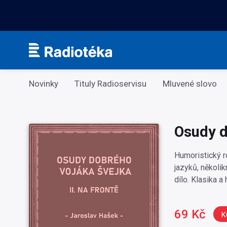
Kategorie
Novinky
Tituly Radioservisu
Mluvené slovo
Osudy d
Humoristický 
jazyků, několi
dílo. Klasika 
69 Kč
K