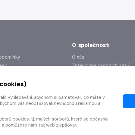
O společnosti
podmínky
O nás
avy
Zpracování osobních údajů
e
Zásady práce s cookies
 cookies)
Klub Radioservis
í dotazy
Kontakty
valo vyhledávání, abychom si pamatovali, co máte v
í od smlouvy
y, abychom vás neobtěžovali nevhodnou reklamou a
uborů cookies
, tj. malých souborů, které se dočasně
te a pomůžete nám tak web zlepšovat.