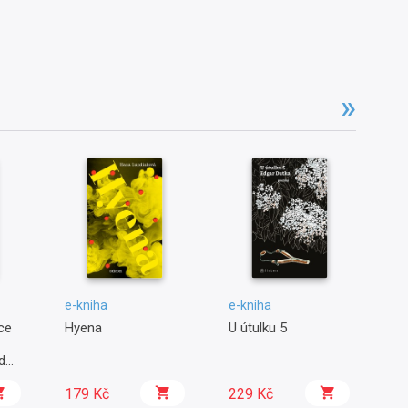
e-kniha
e-kniha
e-
ce
Hyena
U útulku 5
Dě
Še
dce
le
179 Kč
229 Kč
2