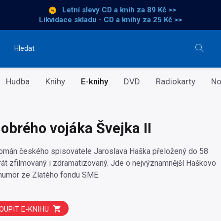
Letní slevy CD a knih
za 89 Kč >>
Likvidace skladu - CD a knihy za 25 Kč >>
Vyhledávání
Hudba
Knihy
E-knihy
DVD
Radiokarty
No
obrého vojáka Švejka II
román českého spisovatele Jaroslava Haška přeložený do 58
krát zfilmovaný i zdramatizovaný. Jde o nejvýznamnější Haškovo
a humor ze Zlatého fondu SME.
OUPIT E-KNIHU