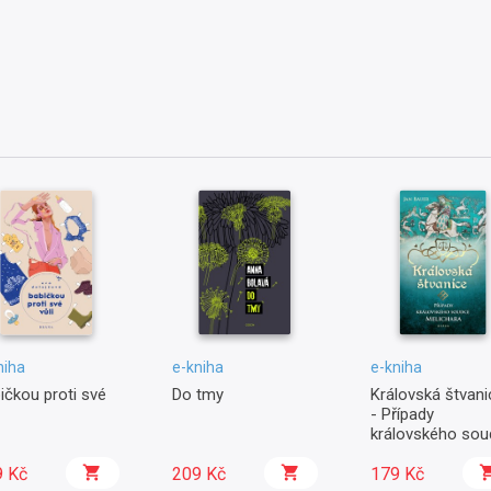
niha
e-kniha
e-kniha
ičkou proti své
Do tmy
Královská štvani
- Případy
královského sou
Melichara
9 Kč
209 Kč
179 Kč