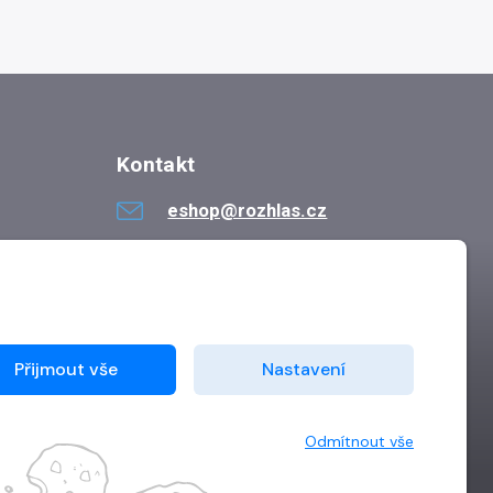
Kontakt
eshop@rozhlas.cz
724 819 319
Po - Pá 8:30 - 16:30
Přijmout vše
Nastavení
Odmítnout vše
Vytvořilo
Grand IT s.r.o.