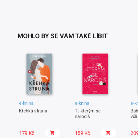
MOHLO BY SE VÁM TAKÉ LÍBIT
e-kniha
e-kniha
e-k
Křehká struna
Ti, kterým se
Bab
narodíš
vůli
179 Kč
159 Kč
20