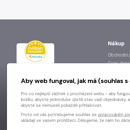
Nákup
Obchodní 
Ceny dopr
Reklamac
Aby web fungoval, jak má (souhlas s
Prodejna
Nejčastějš
Pro co nejlepší zážitek z procházení webu - aby fungo
Odstoupen
košíku, abyste jednoduše zjistili stav vaší objednávk
abyste se nemuseli pokaždé přihlašovat.
Proto od vás potřebujeme souhlas se
zpracováním so
ukládají ve vašem prohlížeči. Děkujeme, že nám ho dá
Copyright © 2026 Radioservis a.s.