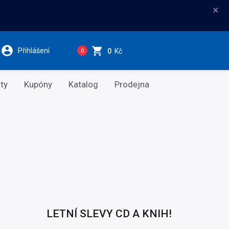
×
Přihlášení
0
Kč
0
ty
Kupóny
Katalog
Prodejna
LETNÍ SLEVY CD A KNIH!