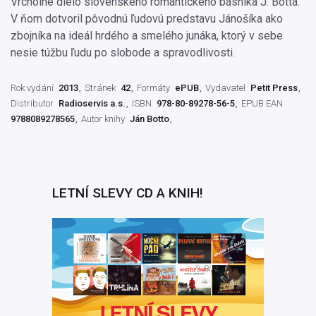
Vrcholné dielo slovenského romantického básnika J. Botta.
V ňom dotvoril pôvodnú ľudovú predstavu Jánošíka ako
zbojníka na ideál hrdého a smelého junáka, ktorý v sebe
nesie túžbu ľudu po slobode a spravodlivosti.
Rok vydání
2013
Stránek
42
Formáty
ePUB
Vydavatel
Petit Press
Distributor
Radioservis a.s.
ISBN
978-80-89278-56-5
EPUB EAN
9788089278565
Autor knihy
Ján Botto
LETNÍ SLEVY CD A KNIH!