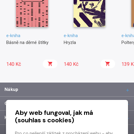
e-kniha
e-kniha
e-knih
Básně na děrné štítky
Hryzla
Polter
140 Kč
140 Kč
139 K
Nákup
O společnosti
Aby web fungoval, jak má
Kontakt
(souhlas s cookies)
Pro co nejlepší zážitek z procházení webu - aby