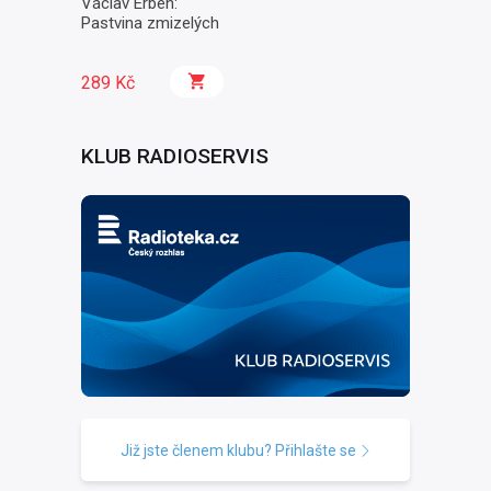
Václav Erben:
Pastvina zmizelých
289 Kč
KLUB RADIOSERVIS
Již jste členem klubu? Přihlašte se