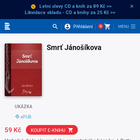
×
Letní slevy CD a knih
za 89 Kč >>
Likvidace skladu - CD a knihy za 25 Kč >>
Přihlášení
0
Kategorie
Smrť Jánošíkova
UKÁZKA
ePUB
59 Kč
KOUPIT E-KNIHU