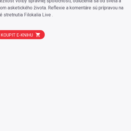
ežitosť voľby správnej spoločnosti, odlúčenia sa od sveta a
m asketického života. Reflexie a komentáre sú prípravou na
 stretnutia Filokalia Live .
KOUPIT E-KNIHU