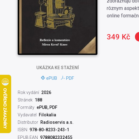
zdôrazňujú dôl
rôznym aspekto
online formačné
349 Kč
UKÁZKA
KE STAŽENÍ
ePUB
PDF
Rok vydání
2026
Stránek
188
Formáty
ePUB, PDF
Vydavatel
Filokalia
Distributor
Radioservis a.s.
ISBN
978-80-8233-243-1
EPUB EAN
9788082332455