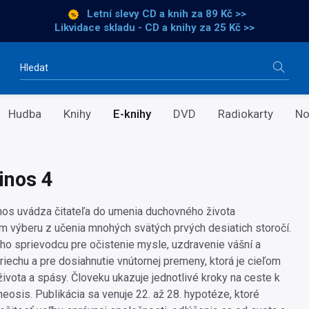
Letní slevy CD a knih
za 89 Kč >>
Likvidace skladu - CD a knihy za 25 Kč >>
Vyhledávání
Hudba
Knihy
E-knihy
DVD
Radiokarty
No
inos 4
nos uvádza čitateľa do umenia duchovného života
m výberu z učenia mnohých svätých prvých desiatich storočí.
ého sprievodcu pre očistenie mysle, uzdravenie vášní a
riechu a pre dosiahnutie vnútornej premeny, ktorá je cieľom
ivota a spásy. Človeku ukazuje jednotlivé kroky na ceste k
heosis. Publikácia sa venuje 22. až 28. hypotéze, ktoré