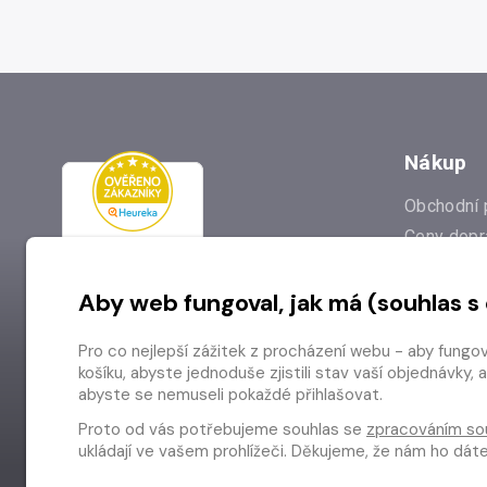
Nákup
Obchodní 
Ceny dopr
Reklamac
Aby web fungoval, jak má (souhlas s
Prodejna
Nejčastějš
Pro co nejlepší zážitek z procházení webu - aby fungo
Odstoupen
košíku, abyste jednoduše zjistili stav vaší objednávk
abyste se nemuseli pokaždé přihlašovat.
Proto od vás potřebujeme souhlas se
zpracováním so
ukládají ve vašem prohlížeči. Děkujeme, že nám ho dá
Copyright © 2026 Radioservis a.s.