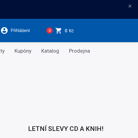
×
Přihlášení
0
Kč
0
ty
Kupóny
Katalog
Prodejna
LETNÍ SLEVY CD A KNIH!