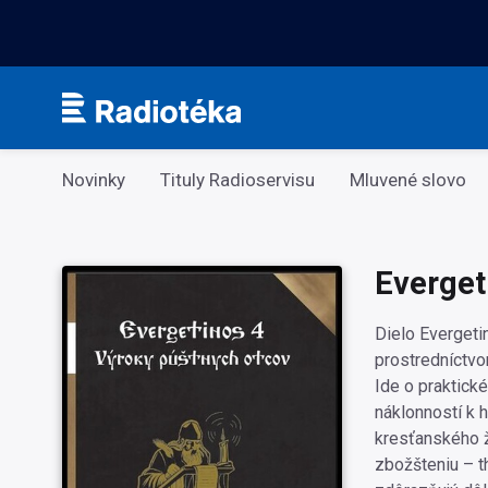
Kategorie
Novinky
Tituly Radioservisu
Mluvené slovo
Everget
Dielo Evergeti
prostredníctvo
Ide o praktick
náklonností k h
kresťanského ž
zbožšteniu – t