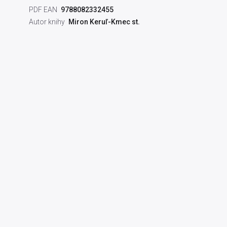
PDF EAN
9788082332455
Autor knihy
Miron Keruľ-Kmec st.