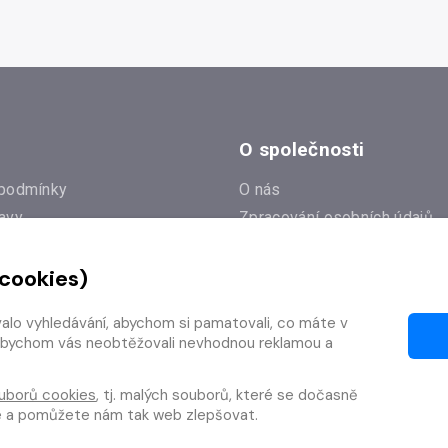
O společnosti
podmínky
O nás
avy
Zpracování osobních údajů
e
Zásady práce s cookies
 cookies)
Klub Radioservis
í dotazy
Kontakty
valo vyhledávání, abychom si pamatovali, co máte v
í od smlouvy
y, abychom vás neobtěžovali nevhodnou reklamou a
uborů cookies
, tj. malých souborů, které se dočasně
te a pomůžete nám tak web zlepšovat.