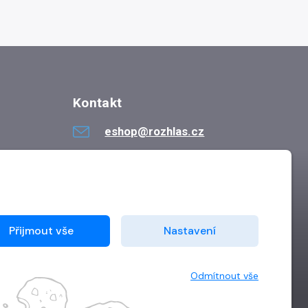
Kontakt
eshop@rozhlas.cz
724 819 319
Po - Pá 8:30 - 16:30
Přijmout vše
Nastavení
Odmítnout vše
Vytvořilo
Grand IT s.r.o.