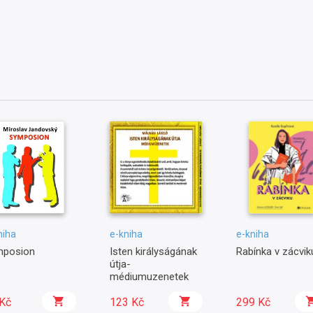
niha
e-kniha
e-kniha
mposion
Isten királyságának
Rabínka v zácvik
útja-
médiumuzenetek
Kč
123 Kč
299 Kč