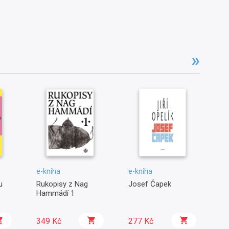
e-kniha
e-kniha
e-
u
Rukopisy z Nag
Josef Čapek
O 
Hammádí 1
349 Kč
277 Kč
1