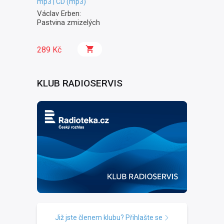
mp3 | CD (mp3)
Václav Erben:
Pastvina zmizelých
289 Kč
KLUB RADIOSERVIS
Již jste členem klubu? Přihlašte se