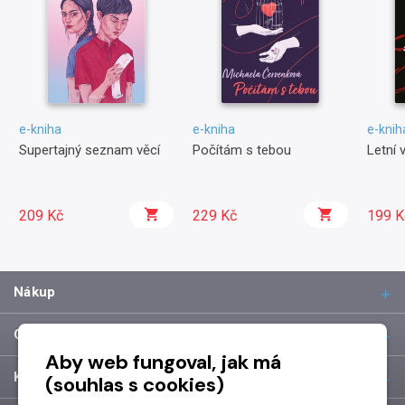
e-kniha
e-kniha
e-knih
Supertajný seznam věcí
Počítám s tebou
Letní 
209 Kč
229 Kč
199 K
Nákup
O společnosti
Aby web fungoval, jak má
Kontakt
(souhlas s cookies)