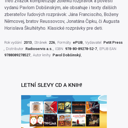
Tretí zväzok kompletizuje zbierku rozprávok a povestí
vydanú Pavlom Dobšinským, ale obsahuje i texty ďalších
zberateľov ľudových rozprávok: Jána Francisciho, Boženy
Němcovej, bratov Reussovcov, Jonatána Čipku, či Augusta
Horislava Škultétyho. Klasické rozprávky pre deti.
Rok vydání
2013
Stránek
226
Formáty
ePUB
Vydavatel
Petit Press
Distributor
Radioservis a.s.
ISBN
978-80-89278-52-7
EPUB EAN
9788089278527
Autor knihy
Pavol Dobšinský
LETNÍ SLEVY CD A KNIH!