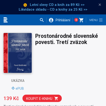
×
Letní slevy CD a knih
za 89 Kč >>
Likvidace skladu - CD a knihy za 25 Kč >>
Přihlášení
0
Kategorie
Prostonárodné slovenské
povesti. Tretí zväzok
UKÁZKA
ePUB
139 Kč
KOUPIT E-KNIHU