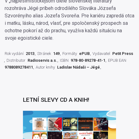
V „najpesimistickejšom diele slovenskej literatúry“
rozohráva Jégé príbeh odrodilého Slováka Józsefa
Szvorényiho alias Jozefa Svoreňa. Pre kariéru zapredá otca
i matku, lásku, národ, vlasť, pre spoločenský prospech sa
ochotne pokorí až do prachu, využíva každú situáciu na
svoje egoistické ciele.
Rok vydání
2013
Stránek
149
Formáty
ePUB
Vydavatel
Petit Press
Distributor
Radioservis a.s.
ISBN
978-80-89278-41-1
EPUB EAN
9788089278411
Autor knihy
Ladislav Nádaši – Jégé
LETNÍ SLEVY CD A KNIH!