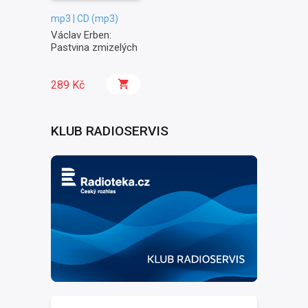
mp3 | CD (mp3)
Václav Erben:
Pastvina zmizelých
289 Kč
KLUB RADIOSERVIS