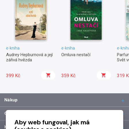
e-kniha
e-kniha
e-knih
Audrey Hepburnová a její
Omluva nestačí
Parfum
zářivá hvězda
Svět v
399 Kč
359 Kč
319 K
Nákup
O společnosti
Aby web fungoval, jak má
Kontakt