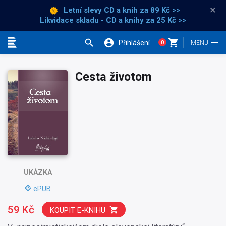
×
Letní slevy CD a knih
za 89 Kč >>
Likvidace skladu - CD a knihy za 25 Kč >>
Přihlášení
0
Kategorie
Cesta životom
UKÁZKA
ePUB
59 Kč
KOUPIT E-KNIHU