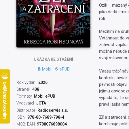
Ozik – mazaný ča
jako šedá emine
roli.
Mezitím na druh
Vytáhnout do vál
zuřivost vojáka
možná nebude m
svoji milovanou 
UKÁZKA
KE STAŽENÍ
Mobi
ePUB
Vaasu trápí náv
kontrolu, avšak 
Rok vydání
2026
pevnosti objeví
Stránek
408
jejímu osvobozen
Formáty
Mobi, ePUB
vypadá to, že se
Vydavatel
JOTA
pravá láska nem
Distributor
Radioservis a.s.
Zlí a zatracení,
ISBN
978-80-7689-798-4
kombinuje politi
MOBI EAN
9788076898004