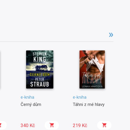
e-kniha
e-kniha
e-
Černý dům
Táhni z mé hlavy
Se
340 Kč
219 Kč
1