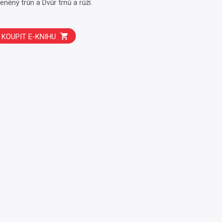
leněný trůn a Dvůr trnů a růží.
KOUPIT E-KNIHU