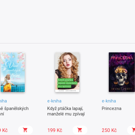
niha
e-kniha
e-kniha
ě španělských
Když ptáčka lapají,
Princezna
šní
manželé mu zpívají
9 Kč
199 Kč
250 Kč