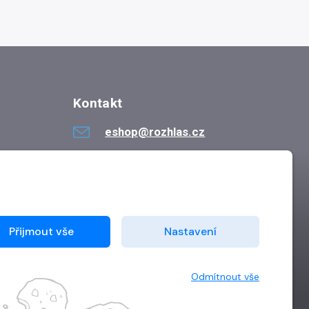
Kontakt
eshop@rozhlas.cz
724 819 319
Po - Pá 8:30 - 16:30
Přijmout vše
Nastavení
Odmítnout vše
Vytvořilo
Grand IT s.r.o.