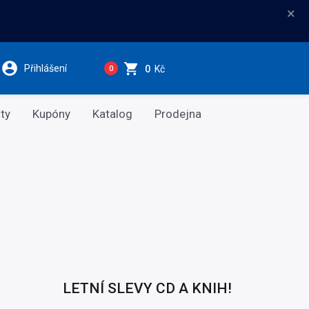
×
Přihlášení
0
Kč
0
ty
Kupóny
Katalog
Prodejna
LETNÍ SLEVY CD A KNIH!