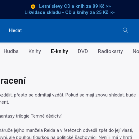
Letní slevy CD a knih
za 89 Kč >>
Likvidace skladu - CD a knihy za 25 Kč >>
Vyhledávání
Hudba
Knihy
E-knihy
DVD
Radiokarty
No
tracení
ozdělit, přesto se odmítají vzdát. Pokud se mají znovu shledat, bude
nent.
antasy trilogie Temné dědictví
náruče jejího manžela Reida a v řetězech odvedli zpět do její vlasti,
dkyní, ale pouhou figurkou na politické šachovnici. Nyní ji má v hrsti