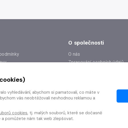
O společnosti
podmínky
O nás
avy
Zpracování osobních údajů
e
Zásady práce s cookies
 cookies)
Klub Radioservis
í dotazy
Kontakty
valo vyhledávání, abychom si pamatovali, co máte v
í od smlouvy
y, abychom vás neobtěžovali nevhodnou reklamou a
uborů cookies
, tj. malých souborů, které se dočasně
te a pomůžete nám tak web zlepšovat.