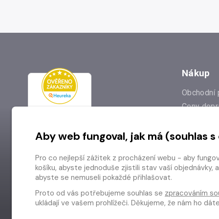
Nákup
Obchodní 
Ceny dopr
Reklamac
Aby web fungoval, jak má (souhlas s
Prodejna
Nejčastějš
Pro co nejlepší zážitek z procházení webu - aby fungo
Odstoupen
košíku, abyste jednoduše zjistili stav vaší objednávk
abyste se nemuseli pokaždé přihlašovat.
Proto od vás potřebujeme souhlas se
zpracováním so
ukládají ve vašem prohlížeči. Děkujeme, že nám ho dá
Copyright © 2026 Radioservis a.s.