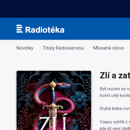
Kategorie
Novinky
Tituly Radioservisu
Mluvené slovo
Zlí a za
Byli nuceni se r
hořet celý konti
Druhá kniha rom
Vaasu vytrhli z 
kde již není vlá