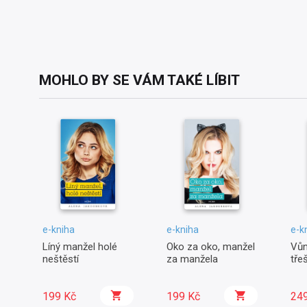
MOHLO BY SE VÁM TAKÉ LÍBIT
e-kniha
e-kniha
e-k
Líný manžel holé
Oko za oko, manžel
Vůn
neštěstí
za manžela
tře
199 Kč
199 Kč
24