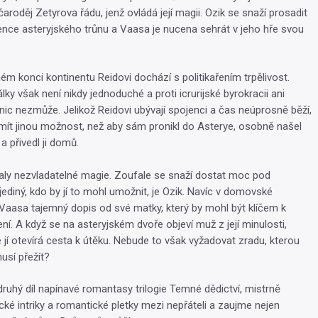
roděj Zetyrova řádu, jenž ovládá její magii. Ozik se snaží prosadit
nce asteryjského trůnu a Vaasa je nucena sehrát v jeho hře svou
ém konci kontinentu Reidovi dochází s politikařením trpělivost.
ky však není nikdy jednoduché a proti icrurijské byrokracii ani
 nic nezmůže. Jelikož Reidovi ubývají spojenci a čas neúprosně běží,
ít jinou možnost, než aby sám pronikl do Asterye, osobně našel
a přivedl ji domů.
aly nezvladatelné magie. Zoufale se snaží dostat moc pod
jediný, kdo by jí to mohl umožnit, je Ozik. Navíc v domovské
 Vaasa tajemný dopis od své matky, který by mohl být klíčem k
í. A když se na asteryjském dvoře objeví muž z její minulosti,
 jí otevírá cesta k útěku. Nebude to však vyžadovat zradu, kterou
usí přežít?
 druhý díl napínavé romantasy trilogie Temné dědictví, mistrně
cké intriky a romantické pletky mezi nepřáteli a zaujme nejen