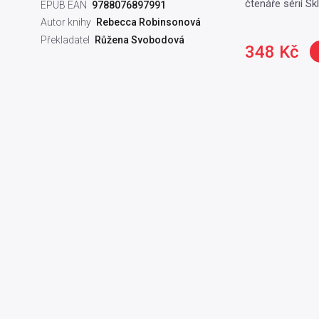
čtenáře sérií Sk
EPUB EAN
9788076897991
Autor knihy
Rebecca Robinsonová
Překladatel
Růžena Svobodová
348 Kč