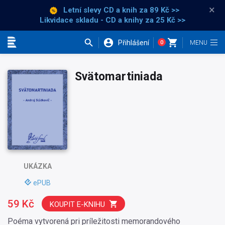
×
Letní slevy CD a knih
za 89 Kč >>
Likvidace skladu - CD a knihy za 25 Kč >>
Přihlášení
0
Kategorie
Svätomartiniada
UKÁZKA
ePUB
59 Kč
KOUPIT E-KNIHU
Poéma vytvorená pri príležitosti memorandového