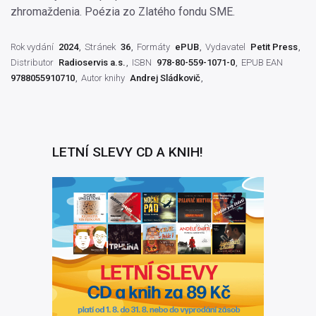
zhromaždenia. Poézia zo Zlatého fondu SME.
Rok vydání
2024
Stránek
36
Formáty
ePUB
Vydavatel
Petit Press
Distributor
Radioservis a.s.
ISBN
978-80-559-1071-0
EPUB EAN
9788055910710
Autor knihy
Andrej Sládkovič
LETNÍ SLEVY CD A KNIH!