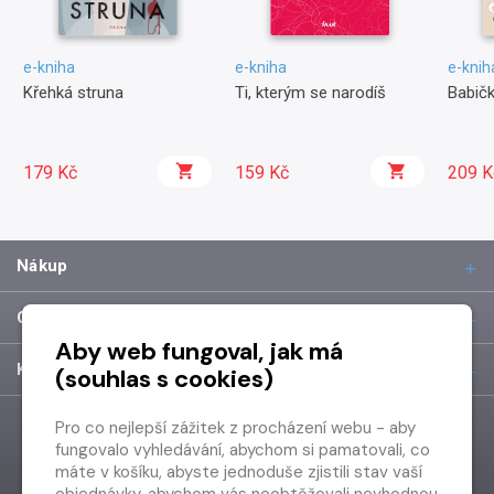
e-kniha
e-kniha
e-knih
Křehká struna
Ti, kterým se narodíš
Babičk
179 Kč
159 Kč
209 K
Nákup
O společnosti
Aby web fungoval, jak má
Kontakt
(souhlas s cookies)
Pro co nejlepší zážitek z procházení webu - aby
fungovalo vyhledávání, abychom si pamatovali, co
máte v košíku, abyste jednoduše zjistili stav vaší