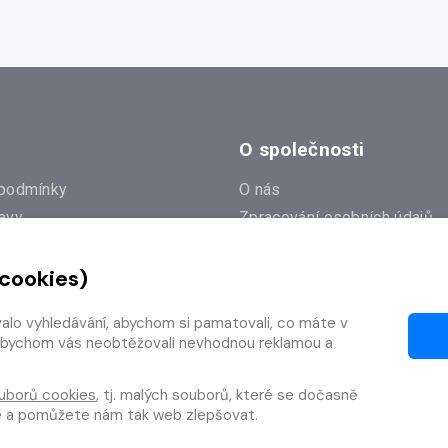
O společnosti
podmínky
O nás
avy
Zpracování osobních údajů
e
Zásady práce s cookies
 cookies)
Klub Radioservis
í dotazy
Kontakty
valo vyhledávání, abychom si pamatovali, co máte v
í od smlouvy
y, abychom vás neobtěžovali nevhodnou reklamou a
uborů cookies
, tj. malých souborů, které se dočasně
te a pomůžete nám tak web zlepšovat.