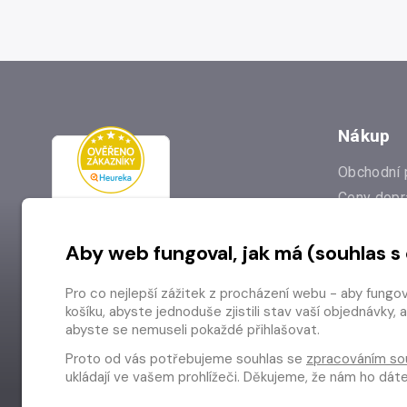
Nákup
Obchodní 
Ceny dopr
Reklamac
Aby web fungoval, jak má (souhlas s
Prodejna
Nejčastějš
Pro co nejlepší zážitek z procházení webu - aby fungo
Odstoupen
košíku, abyste jednoduše zjistili stav vaší objednávk
abyste se nemuseli pokaždé přihlašovat.
Proto od vás potřebujeme souhlas se
zpracováním so
ukládají ve vašem prohlížeči. Děkujeme, že nám ho dá
Copyright © 2026 Radioservis a.s.