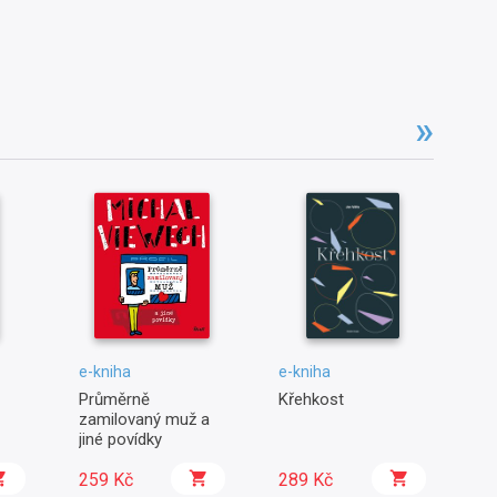
e-kniha
e-kniha
e-
Průměrně
Křehkost
Pu
zamilovaný muž a
d
jiné povídky
259 Kč
289 Kč
2