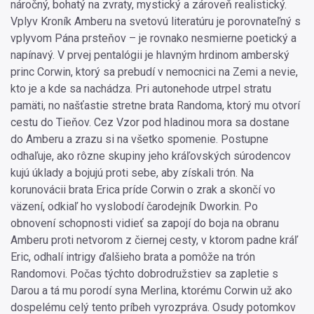
náročný, bohatý na zvraty, mystický a zároveň realistický.
Vplyv Kroník Amberu na svetovú literatúru je porovnateľný s
vplyvom Pána prsteňov – je rovnako nesmierne poetický a
napínavý. V prvej pentalógii je hlavným hrdinom amberský
princ Corwin, ktorý sa prebudí v nemocnici na Zemi a nevie,
kto je a kde sa nachádza. Pri autonehode utrpel stratu
pamäti, no našťastie stretne brata Randoma, ktorý mu otvorí
cestu do Tieňov. Cez Vzor pod hladinou mora sa dostane
do Amberu a zrazu si na všetko spomenie. Postupne
odhaľuje, ako rôzne skupiny jeho kráľovských súrodencov
kujú úklady a bojujú proti sebe, aby získali trón. Na
korunovácii brata Erica príde Corwin o zrak a skončí vo
väzení, odkiaľ ho vyslobodí čarodejník Dworkin. Po
obnovení schopnosti vidieť sa zapojí do boja na obranu
Amberu proti netvorom z čiernej cesty, v ktorom padne kráľ
Eric, odhalí intrigy ďalšieho brata a pomôže na trón
Randomovi. Počas týchto dobrodružstiev sa zapletie s
Darou a tá mu porodí syna Merlina, ktorému Corwin už ako
dospelému celý tento príbeh vyrozpráva. Osudy potomkov