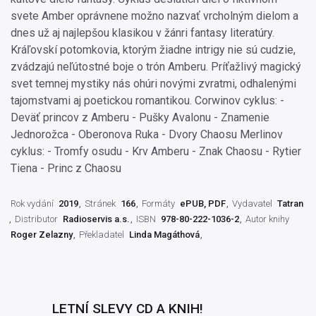
svete Amber oprávnene možno nazvať vrcholným dielom a
dnes už aj najlepšou klasikou v žánri fantasy literatúry.
Kráľovskí potomkovia, ktorým žiadne intrigy nie sú cudzie,
zvádzajú neľútostné boje o trón Amberu. Príťažlivý magický
svet temnej mystiky nás ohúri novými zvratmi, odhalenými
tajomstvami aj poetickou romantikou. Corwinov cyklus: -
Deväť princov z Amberu - Pušky Avalonu - Znamenie
Jednorožca - Oberonova Ruka - Dvory Chaosu Merlinov
cyklus: - Tromfy osudu - Krv Amberu - Znak Chaosu - Rytier
Tiena - Princ z Chaosu
Rok vydání
2019
Stránek
166
Formáty
ePUB, PDF
Vydavatel
Tatran
Distributor
Radioservis a.s.
ISBN
978-80-222-1036-2
Autor knihy
Roger Zelazny
Překladatel
Linda Magáthová
LETNÍ SLEVY CD A KNIH!