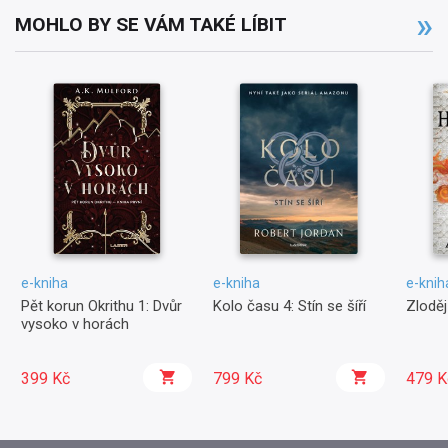
MOHLO BY SE VÁM TAKÉ LÍBIT
e-kniha
e-kniha
e-knih
Pět korun Okrithu 1: Dvůr
Kolo času 4: Stín se šíří
Zlodě
vysoko v horách
399 Kč
799 Kč
479 K