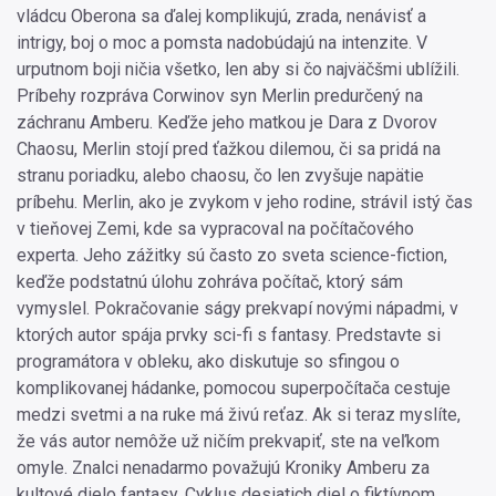
vládcu Oberona sa ďalej komplikujú, zrada, nenávisť a
intrigy, boj o moc a pomsta nadobúdajú na intenzite. V
urputnom boji ničia všetko, len aby si čo najväčšmi ublížili.
Príbehy rozpráva Corwinov syn Merlin predurčený na
záchranu Amberu. Keďže jeho matkou je Dara z Dvorov
Chaosu, Merlin stojí pred ťažkou dilemou, či sa pridá na
stranu poriadku, alebo chaosu, čo len zvyšuje napätie
príbehu. Merlin, ako je zvykom v jeho rodine, strávil istý čas
v tieňovej Zemi, kde sa vypracoval na počítačového
experta. Jeho zážitky sú často zo sveta science-fiction,
keďže podstatnú úlohu zohráva počítač, ktorý sám
vymyslel. Pokračovanie ságy prekvapí novými nápadmi, v
ktorých autor spája prvky sci-fi s fantasy. Predstavte si
programátora v obleku, ako diskutuje so sfingou o
komplikovanej hádanke, pomocou superpočítača cestuje
medzi svetmi a na ruke má živú reťaz. Ak si teraz myslíte,
že vás autor nemôže už ničím prekvapiť, ste na veľkom
omyle. Znalci nenadarmo považujú Kroniky Amberu za
kultové dielo fantasy. Cyklus desiatich diel o fiktívnom