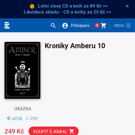
×
Letní slevy CD a knih
za 89 Kč >>
Likvidace skladu - CD a knihy za 25 Kč >>
Přihlášení
0
Kategorie
Kroniky Amberu 10
UKÁZKA
ePUB
PDF
249 Kč
KOUPIT E-KNIHU