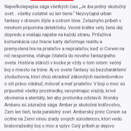
Najveľkolepejšia sága všetkých čias „Je iba jediný skutočný
svet… všetky ostatné sú len tiene.“ Nezvyčajná urban
fantasy v drsnom štýle a ostrom tóne. Zelaznyho príbeh v
mnohom pripomína detektívku. Vecné krátke vety ženú dej
dopredu a vnášajú napätie na každú stranu. Príťažlivá
komunikácia cez hracie karty deformuje realitu a
premyslená hra na priateľov a nepriateľov, keď si Corwin na
nič nespomína, vťahuje čitateľa do nového fantazijného
sveta. História stáročí v kocke je vždy o tom istom: večný
boj o miesto na tróne. Aj vo svete fantasy sú bezcharakterní
zloduchovia, ktorí chcú okradnúť zákonitých nasledovníkov
o ich právo vládnuť, milovať a mať priateľov. V boji o moc sú
prípustné všetky prostriedky, nevynímajúc vraždy, krivé
obvinenia a atentáty, len aby protivníka odstavili. Kroniky
Amberu sú zázračná sága. Amber je skutočné kráľovstvo,
Zem len tieň, teda paralelný svet. Amberský princ Corwin sa
ocitne na Zemi vinou zrady svojich súrodencov, ktorí vedú
bratovražedný boj o moc a vplyv. Celý príbeh je dejovo