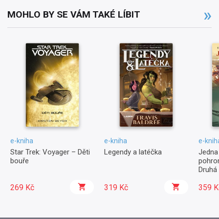
MOHLO BY SE VÁM TAKÉ LÍBIT
e-kniha
e-kniha
e-knih
Star Trek: Voyager – Děti
Legendy a latéčka
Jedna
bouře
pohro
Druhá
269 Kč
319 Kč
359 K