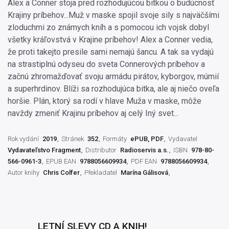
Alex a Conner stoja pred rozhodujúcou bitkou o budúcnosť
Krajiny príbehov...Muž v maske spojil svoje sily s najväčšími
zloduchmi zo známych kníh a s pomocou ich vojsk dobyl
všetky kráľovstvá v Krajine príbehov! Alex a Conner vedia,
že proti takejto presile sami nemajú šancu. A tak sa vydajú
na strastiplnú odyseu do sveta Connerových príbehov a
začnú zhromažďovať svoju armádu pirátov, kyborgov, múmií
a superhrdinov. Blíži sa rozhodujúca bitka, ale aj niečo oveľa
horšie. Plán, ktorý sa rodí v hlave Muža v maske, môže
navždy zmeniť Krajinu príbehov aj celý Iný svet...
Rok vydání
2019
Stránek
352
Formáty
ePUB, PDF
Vydavatel
Vydavateľstvo Fragment
Distributor
Radioservis a.s.
ISBN
978-80-
566-0961-3
EPUB EAN
9788056609934
PDF EAN
9788056609934
Autor knihy
Chris Colfer
Překladatel
Marína Gálisová
LETNÍ SLEVY CD A KNIH!