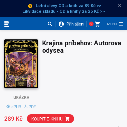
×
Letní slevy CD a knih
za 89 Kč >>
Likvidace skladu - CD a knihy za 25 Kč >>
Přihlášení
0
Kategorie
Krajina príbehov: Autorova
odysea
UKÁZKA
ePUB
PDF
289 Kč
KOUPIT E-KNIHU