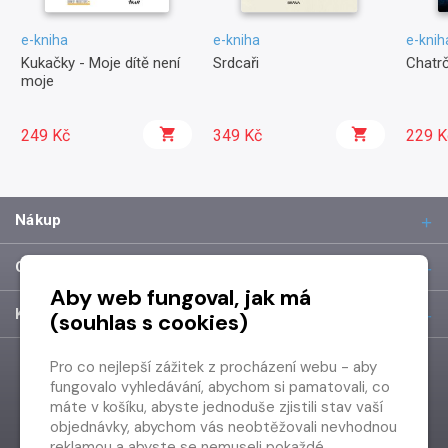
e-kniha
e-kniha
e-knih
Kukačky - Moje dítě není
Srdcaři
Chatr
moje
249 Kč
349 Kč
229 K
Nákup
O společnosti
Aby web fungoval, jak má
Kontakt
(souhlas s cookies)
Pro co nejlepší zážitek z procházení webu - aby
fungovalo vyhledávání, abychom si pamatovali, co
máte v košíku, abyste jednoduše zjistili stav vaší
objednávky, abychom vás neobtěžovali nevhodnou
reklamou a abyste se nemuseli pokaždé