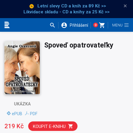
×
Letní slevy CD a knih
za 89 Kč >>
Likvidace skladu - CD a knihy za 25 Kč >>
Přihlášení
0
Kategorie
Spoveď opatrovateľky
UKÁZKA
ePUB
PDF
219 Kč
KOUPIT E-KNIHU