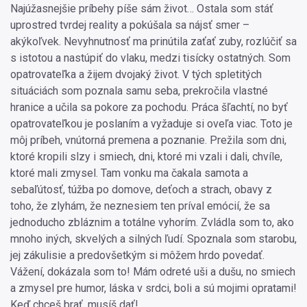
Najúžasnejšie príbehy píše sám život… Ostala som stáť
uprostred tvrdej reality a pokúšala sa nájsť smer –
akýkoľvek. Nevyhnutnosť ma prinútila zaťať zuby, rozlúčiť sa
s istotou a nastúpiť do vlaku, medzi tisícky ostatných. Som
opatrovateľka a žijem dvojaký život. V tých spletitých
situáciách som poznala samu seba, prekročila vlastné
hranice a učila sa pokore za pochodu. Práca šľachtí, no byť
opatrovateľkou je poslaním a vyžaduje si oveľa viac. Toto je
môj príbeh, vnútorná premena a poznanie. Prežila som dni,
ktoré kropili slzy i smiech, dni, ktoré mi vzali i dali, chvíle,
ktoré mali zmysel. Tam vonku ma čakala samota a
sebaľútosť, túžba po domove, deťoch a strach, obavy z
toho, že zlyhám, že neznesiem ten príval emócií, že sa
jednoducho zbláznim a totálne vyhorím. Zvládla som to, ako
mnoho iných, skvelých a silných ľudí. Spoznala som starobu,
jej zákulisie a predovšetkým si môžem hrdo povedať.
Vážení, dokázala som to! Mám odreté uši a dušu, no smiech
a zmysel pre humor, láska v srdci, boli a sú mojimi opratami!
Keď chceš brať, musíš dať!