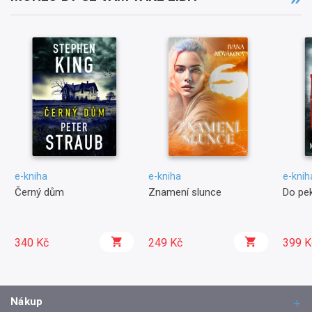
e-kniha
e-kniha
e-knih
Černý dům
Znamení slunce
Do pek
340 Kč
249 Kč
399 K
Nákup