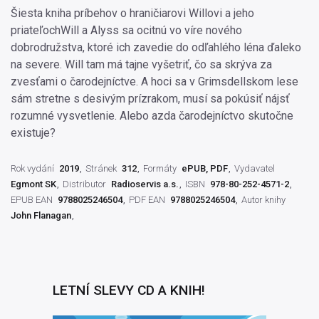
Šiesta kniha príbehov o hraničiarovi Willovi a jeho
priateľochWill a Alyss sa ocitnú vo víre nového
dobrodružstva, ktoré ich zavedie do odľahlého léna ďaleko
na severe. Will tam má tajne vyšetriť, čo sa skrýva za
zvesťami o čarodejníctve. A hoci sa v Grimsdellskom lese
sám stretne s desivým prízrakom, musí sa pokúsiť nájsť
rozumné vysvetlenie. Alebo azda čarodejníctvo skutočne
existuje?
Rok vydání
2019
Stránek
312
Formáty
ePUB, PDF
Vydavatel
Egmont SK
Distributor
Radioservis a.s.
ISBN
978-80-252-4571-2
EPUB EAN
9788025246504
PDF EAN
9788025246504
Autor knihy
John Flanagan
LETNÍ SLEVY CD A KNIH!