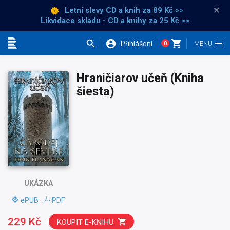
×
Letní slevy CD a knih
za 89 Kč >>
Likvidace skladu - CD a knihy za 25 Kč >>
Přihlášení
0
Kategorie
Hraničiarov učeň (Kniha
šiesta)
UKÁZKA
ePUB
PDF
229 Kč
KOUPIT E-KNIHU