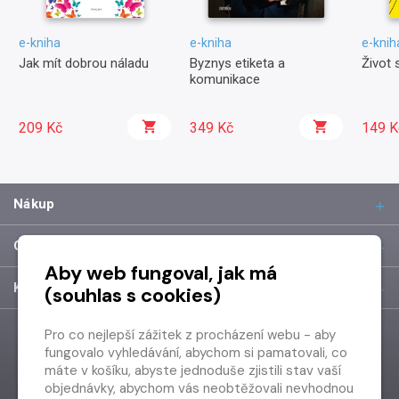
e-kniha
e-kniha
e-knih
Jak mít dobrou náladu
Byznys etiketa a
Život 
komunikace
209 Kč
349 Kč
149 K
Nákup
O společnosti
Aby web fungoval, jak má
Kontakt
(souhlas s cookies)
Pro co nejlepší zážitek z procházení webu - aby
fungovalo vyhledávání, abychom si pamatovali, co
máte v košíku, abyste jednoduše zjistili stav vaší
objednávky, abychom vás neobtěžovali nevhodnou