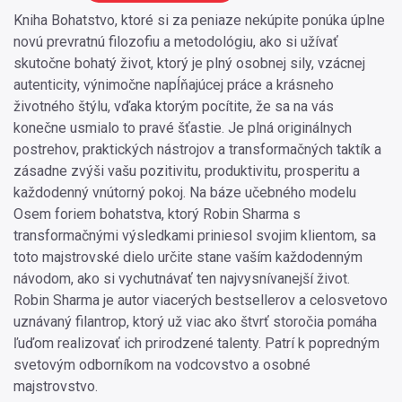
Kniha Bohatstvo, ktoré si za peniaze nekúpite ponúka úplne
novú prevratnú filozofiu a metodológiu, ako si užívať
skutočne bohatý život, ktorý je plný osobnej sily, vzácnej
autenticity, výnimočne napĺňajúcej práce a krásneho
životného štýlu, vďaka ktorým pocítite, že sa na vás
konečne usmialo to pravé šťastie. Je plná originálnych
postrehov, praktických nástrojov a transformačných taktík a
zásadne zvýši vašu pozitivitu, produktivitu, prosperitu a
každodenný vnútorný pokoj. Na báze učebného modelu
Osem foriem bohatstva, ktorý Robin Sharma s
transformačnými výsledkami priniesol svojim klientom, sa
toto majstrovské dielo určite stane vaším každodenným
návodom, ako si vychutnávať ten najvysnívanejší život.
Robin Sharma je autor viacerých bestsellerov a celosvetovo
uznávaný filantrop, ktorý už viac ako štvrť storočia pomáha
ľuďom realizovať ich prirodzené talenty. Patrí k popredným
svetovým odborníkom na vodcovstvo a osobné
majstrovstvo.