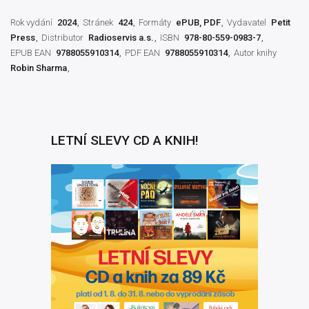
Rok vydání
2024
Stránek
424
Formáty
ePUB, PDF
Vydavatel
Petit
Press
Distributor
Radioservis a.s.
ISBN
978-80-559-0983-7
EPUB EAN
9788055910314
PDF EAN
9788055910314
Autor knihy
Robin Sharma
LETNÍ SLEVY CD A KNIH!