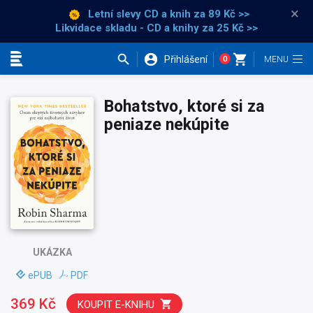
×
Letní slevy CD a knih
za 89 Kč >>
Likvidace skladu - CD a knihy za 25 Kč >>
Přihlášení
0
Kategorie
Bohatstvo, ktoré si za
peniaze nekúpite
UKÁZKA
ePUB
PDF
369 Kč
KOUPIT E-KNIHU