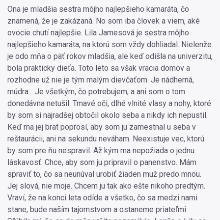
Ona je mladšia sestra môjho najlepšieho kamaráta, čo
znamená, že je zakázaná. No som iba človek a viem, aké
ovocie chutí najlepšie. Lila Jamesová je sestra môjho
najlepšieho kamaráta, na ktorú som vždy dohliadal. Nielenže
je odo mňa o päť rokov mladšia, ale keď odišla na univerzitu,
bola prakticky dieťa. Toto leto sa však vracia domov a
rozhodne už nie je tým malým dievčaťom. Je nádherná,
múdra... Je všetkým, čo potrebujem, a ani som o tom
donedávna netušil. Tmavé oči, dlhé vlnité vlasy a nohy, ktoré
by som si najradšej obtočil okolo seba a nikdy ich nepustil.
Keď ma jej brat poprosí, aby som ju zamestnal u seba v
reštaurácii, ani na sekundu neváham. Neexistuje vec, ktorú
by som pre ňu nespravil. Až kým ma nepožiada o jednu
láskavosť. Chce, aby som ju pripravil o panenstvo. Mám
spraviť to, čo sa neunúval urobiť žiaden muž predo mnou.
Jej slová, nie moje. Chcem ju tak ako ešte nikoho predtým.
Vraví, že na konci leta odíde a všetko, čo sa medzi nami
stane, bude naším tajomstvom a ostaneme priateľmi.