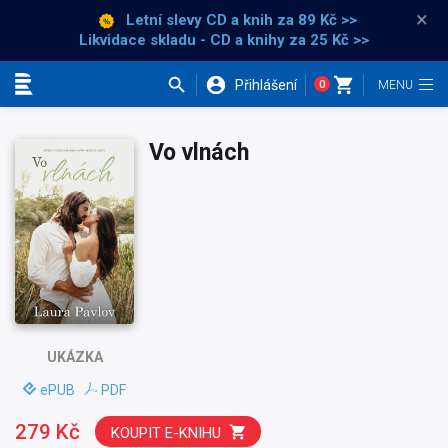
×
Letní slevy CD a knih
za 89 Kč >>
Likvidace skladu - CD a knihy za 25 Kč >>
Přihlášení
0
Kategorie
Vo vlnách
UKÁZKA
ePUB
PDF
279 Kč
KOUPIT E-KNIHU