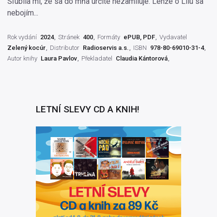
Sľúbila mi, že sa do mňa určite nezamiluje. Lenže o Lilu sa
nebojím...
Rok vydání
2024
Stránek
400
Formáty
ePUB, PDF
Vydavatel
Zelený kocúr
Distributor
Radioservis a.s.
ISBN
978-80-69010-31-4
Autor knihy
Laura Pavlov
Překladatel
Claudia Kántorová
LETNÍ SLEVY CD A KNIH!