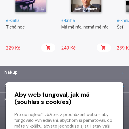
e-kniha
e-kniha
e-knih
Tichá noc
Má mě rád, nemá mě rád
Šéf
229 Kč
249 Kč
239 K
Nákup
O společnosti
Aby web fungoval, jak má
Kontakt
(souhlas s cookies)
Pro co nejlepší zážitek z procházení webu - aby
fungovalo vyhledávání, abychom si pamatovali, co
máte v košíku, abyste jednoduše zjistili stav vaší