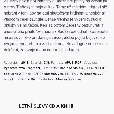
Železný pazúr bol zahnaný a Rádža bol prijatý na výcvik na
ostrov Tieňových bojovníkov. Teraz už mladému tigrovi nič
nebráni v tom, aby sa stal skutočným hrdinom a neskôr aj
vládcom celej džungle. Lenže tréning je vyčerpávajúci a
skúšky veľmi ťažké. Keď sa potom Železný pazúr vráti a
unesie jeho priateľov, musí sa Rádža rozhodnúť. Zostanete
na ostrove, ako predpisuje zákon, alebo pôjde bojovať so
svojím nepriateľom a zachráni priateľov? Tigrie srdce musí
dokázať, že svoje meno nedostal nadarmo...
Rok vydání
2018
Stránek
248
Formáty
ePUB, PDF
Vydavatel
Vydavateľstvo Fragment
Distributor
Radioservis a.s.
ISBN
978-80-
566-0674-2
EPUB EAN
9788056607770
PDF EAN
9788056607770
Autor knihy
Robin Dix
Překladatel
Monika Ďurinová
LETNÍ SLEVY CD A KNIH!