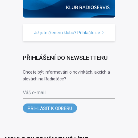
Již jste členem klubu? Přihlašte se
PŘIHLÁŠENÍ DO NEWSLETTERU
Chcete být informováni o novinkách, akcích a
slevách na Radiotéce?
Váš e-mail
PŘIHLÁSIT K ODBĚRU