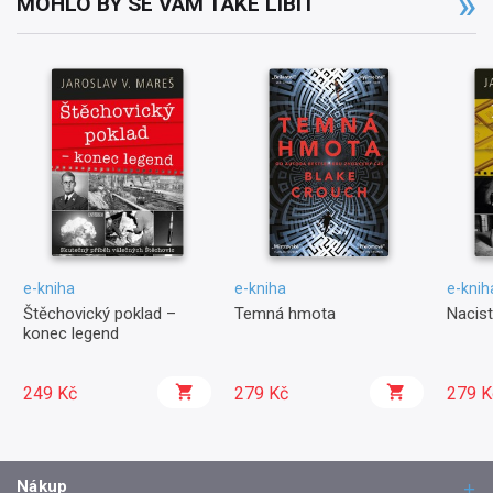
MOHLO BY SE VÁM TAKÉ LÍBIT
e-kniha
e-kniha
e-knih
Štěchovický poklad –
Temná hmota
Nacist
konec legend
249 Kč
279 Kč
279 K
Nákup