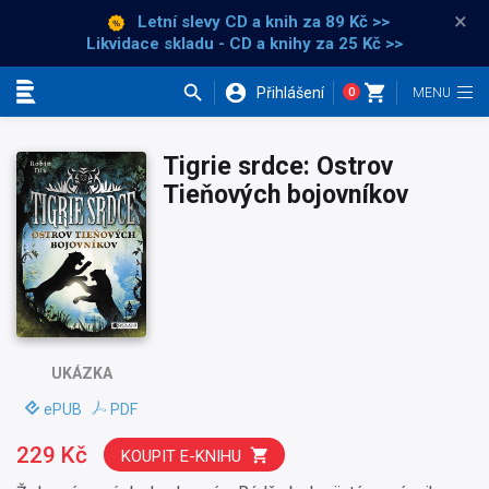
×
Letní slevy CD a knih
za 89 Kč >>
Likvidace skladu - CD a knihy za 25 Kč >>
Přihlášení
0
Kategorie
Tigrie srdce: Ostrov
Tieňových bojovníkov
UKÁZKA
ePUB
PDF
229 Kč
KOUPIT E-KNIHU