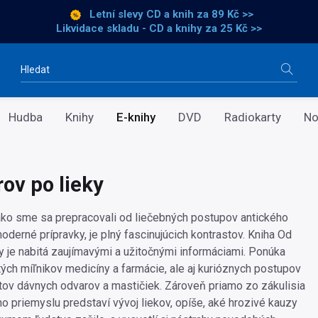
Letní slevy CD a knih
za 89 Kč >>
Likvidace skladu - CD a knihy za 25 Kč >>
Vyhledávání
Hudba
Knihy
E-knihy
DVD
Radiokarty
No
rov po lieky
ako sme sa prepracovali od liečebných postupov antického
oderné prípravky, je plný fascinujúcich kontrastov. Kniha Od
ky je nabitá zaujímavými a užitočnými informáciami. Ponúka
tých míľnikov medicíny a farmácie, ale aj kurióznych postupov
ptov dávnych odvarov a mastičiek. Zároveň priamo zo zákulisia
o priemyslu predstaví vývoj liekov, opíše, aké hrozivé kauzy