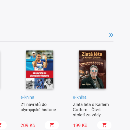
e-kniha
e-kniha
e-
21 návratů do
Zlatá léta s Karlem
Mi
olympijské historie
Gottem - Čtvrt
Co
století za zády
Mistra
209 Kč
199 Kč
2