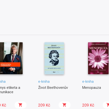
niha
e-kniha
e-kniha
nys etiketa a
Život Beethovenův
Menopauza
unikace
9 Kč
209 Kč
209 Kč