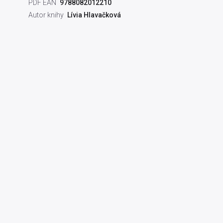
PDF EAN
9788082012210
Autor knihy
Lívia Hlavačková