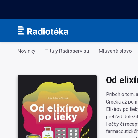
Kategorie
Novinky
Tituly Radioservisu
Mluvené slovo
Od elixí
Príbeh o tom, 
Grécka až po m
Elixírov po lie
prehľad dôleži
liečby či rece
farmaceutickéh