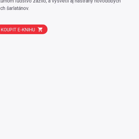
umom ľudstvo zažilo, a vysvetlí aj nástrahy novodobých
ch šarlatánov.
KOUPIT E-KNIHU