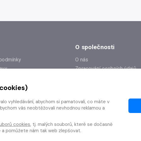
O společnosti
podmínky
O nás
avy
Zpracování osobních údajů
e
Zásady práce s cookies
 cookies)
Klub Radioservis
í dotazy
Kontakty
valo vyhledávání, abychom si pamatovali, co máte v
í od smlouvy
y, abychom vás neobtěžovali nevhodnou reklamou a
uborů cookies
, tj. malých souborů, které se dočasně
te a pomůžete nám tak web zlepšovat.