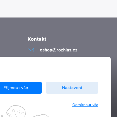
Kontakt
eshop@rozhlas.cz
724 819 319
Po - Pá 8:30 - 16:30
Přijmout vše
Nastavení
Odmítnout vše
Vytvořilo
Grand IT s.r.o.