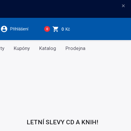
×
Přihlášení
0
Kč
0
ty
Kupóny
Katalog
Prodejna
LETNÍ SLEVY CD A KNIH!