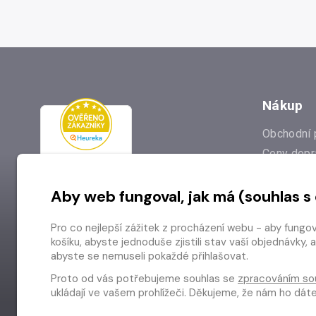
Nákup
Obchodní 
Ceny dopr
Reklamac
Aby web fungoval, jak má (souhlas s
Prodejna
Nejčastějš
Pro co nejlepší zážitek z procházení webu - aby fungo
Odstoupen
košíku, abyste jednoduše zjistili stav vaší objednávk
abyste se nemuseli pokaždé přihlašovat.
Proto od vás potřebujeme souhlas se
zpracováním so
ukládají ve vašem prohlížeči. Děkujeme, že nám ho dá
Copyright © 2026 Radioservis a.s.