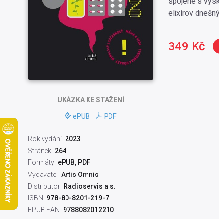
spojené s výsk
elixírov dnešný
349 Kč
UKÁZKA
KE STAŽENÍ
ePUB
PDF
Rok vydání
2023
Stránek
264
Formáty
ePUB, PDF
Vydavatel
Artis Omnis
Distributor
Radioservis a.s.
ISBN
978-80-8201-219-7
EPUB EAN
9788082012210