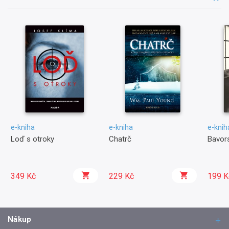
e-kniha
e-kniha
e-knih
Loď s otroky
Chatrč
Bavors
349 Kč
229 Kč
199 K
Nákup