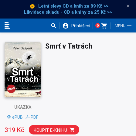
×
Letní slevy CD a knih
za 89 Kč >>
Likvidace skladu - CD a knihy za 25 Kč >>
Přihlášení
0
Kategorie
Smrť v Tatrách
UKÁZKA
ePUB
PDF
319 Kč
KOUPIT E-KNIHU