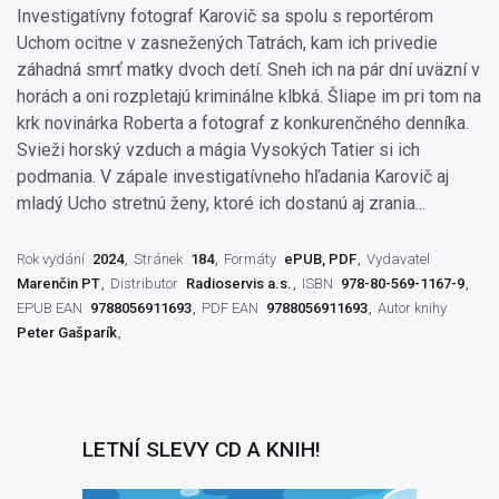
Investigatívny fotograf Karovič sa spolu s reportérom
Uchom ocitne v zasnežených Tatrách, kam ich privedie
záhadná smrť matky dvoch detí. Sneh ich na pár dní uväzní v
horách a oni rozpletajú kriminálne klbká. Šliape im pri tom na
krk novinárka Roberta a fotograf z konkurenčného denníka.
Svieži horský vzduch a mágia Vysokých Tatier si ich
podmania. V zápale investigatívneho hľadania Karovič aj
mladý Ucho stretnú ženy, ktoré ich dostanú aj zrania...
Rok vydání
2024
Stránek
184
Formáty
ePUB, PDF
Vydavatel
Marenčin PT
Distributor
Radioservis a.s.
ISBN
978-80-569-1167-9
EPUB EAN
9788056911693
PDF EAN
9788056911693
Autor knihy
Peter Gašparík
LETNÍ SLEVY CD A KNIH!