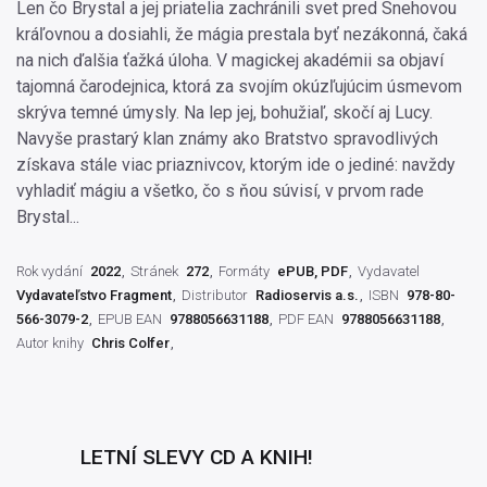
Len čo Brystal a jej priatelia zachránili svet pred Snehovou
kráľovnou a dosiahli, že mágia prestala byť nezákonná, čaká
na nich ďalšia ťažká úloha. V magickej akadémii sa objaví
tajomná čarodejnica, ktorá za svojím okúzľujúcim úsmevom
skrýva temné úmysly. Na lep jej, bohužiaľ, skočí aj Lucy.
Navyše prastarý klan známy ako Bratstvo spravodlivých
získava stále viac priaznivcov, ktorým ide o jediné: navždy
vyhladiť mágiu a všetko, čo s ňou súvisí, v prvom rade
Brystal...
Rok vydání
2022
Stránek
272
Formáty
ePUB, PDF
Vydavatel
Vydavateľstvo Fragment
Distributor
Radioservis a.s.
ISBN
978-80-
566-3079-2
EPUB EAN
9788056631188
PDF EAN
9788056631188
Autor knihy
Chris Colfer
LETNÍ SLEVY CD A KNIH!