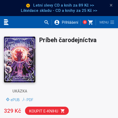
×
Letní slevy CD a knih
za 89 Kč >>
Likvidace skladu - CD a knihy za 25 Kč >>
Přihlášení
0
Kategorie
Príbeh čarodejníctva
UKÁZKA
ePUB
PDF
329 Kč
KOUPIT E-KNIHU