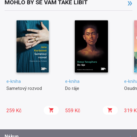
MOHLO BY SE VÁM TAKÉ LÍBIT
e-kniha
e-kniha
e-knih
Sametový rozvod
Do ráje
Osudn
259 Kč
559 Kč
319 K
Nákup