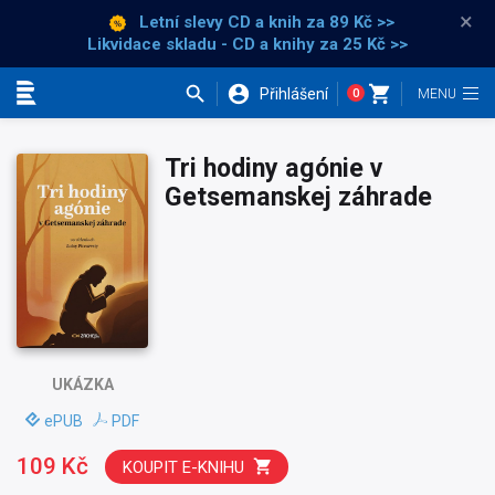
×
Letní slevy CD a knih
za 89 Kč >>
Likvidace skladu - CD a knihy za 25 Kč >>
Přihlášení
0
Kategorie
Tri hodiny agónie v
Getsemanskej záhrade
UKÁZKA
ePUB
PDF
109 Kč
KOUPIT E-KNIHU