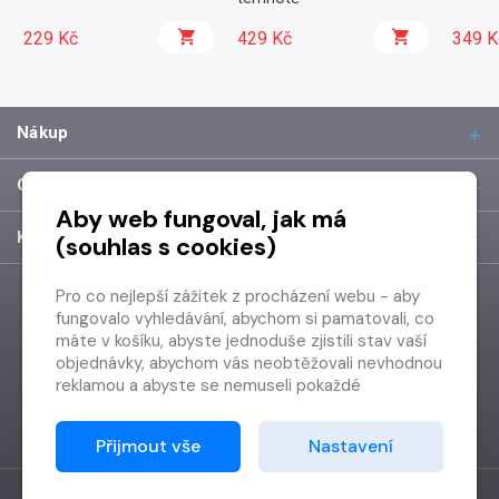
229 Kč
429 Kč
349 K
Nákup
O společnosti
Aby web fungoval, jak má
Kontakt
(souhlas s cookies)
Pro co nejlepší zážitek z procházení webu - aby
fungovalo vyhledávání, abychom si pamatovali, co
máte v košíku, abyste jednoduše zjistili stav vaší
objednávky, abychom vás neobtěžovali nevhodnou
reklamou a abyste se nemuseli pokaždé
přihlašovat.
Proto od vás potřebujeme souhlas se
Přijmout vše
Nastavení
zpracováním souborů cookies
, tj. malých souborů,
které se dočasně ukládají ve vašem prohlížeči.