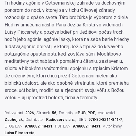
Tri hodiny agónie v Getsemanskej záhrade sú duchovným
ponorom do noci, v ktorej sa v tichu Olivovej záhrady
rozhoduje o spáse sveta. Táto brožúrka je výberom z diela
Hodiny umučenia nášho Pána Ježiša Krista vo videniach
Luisy Piccarrety a pozýva bdieť pri Ježišovi počas troch
hodín jeho agónie: agónie lásky, ktorá na seba berie hriechy
ľudstva,agónie bolesti, v ktorej Ježiš trpí až do krvavého
potu,agónie opustenosti, keď zostáva sám. Modlitbovo-
meditatívny text nabáda k pomalému čítaniu, zastaveniu,
súcitu a hlbokému vnútornému spojeniu s trpiacim Kristom.
Je určený tým, ktorí chcú prežiť Getsemani nielen ako
biblickú udalosť, ale ako osobné stretnutie, ktoré premieňa
srdce, učí bdieť, modliť sa a zjednotiť svoju vôľu s Božou
vôľou – aj uprostred bolesti, ticha a temnoty.
Rok vydání
2026
Stránek
56
Formáty
ePUB, PDF
Vydavatel
Zachej.sk
Distributor
Radioservis a.s.
ISBN
978-80-8211-841-7
EPUB EAN
9788082118431
PDF EAN
9788082118431
Autor knihy
Luisa Piccarreta