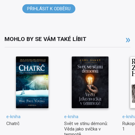
PŘIHLÁSIT K ODBĚRU
MOHLO BY SE VÁM TAKÉ LÍBIT
e-kniha
e-kniha
e-knih
Chatrč
Svět ve stínu démonů:
Rukop
Věda jako svíčka v
1
temnotě