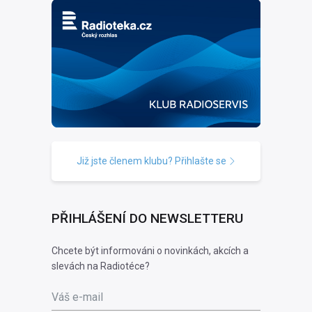
Již jste členem klubu? Přihlašte se
PŘIHLÁŠENÍ DO NEWSLETTERU
Chcete být informováni o novinkách, akcích a
slevách na Radiotéce?
Váš e-mail