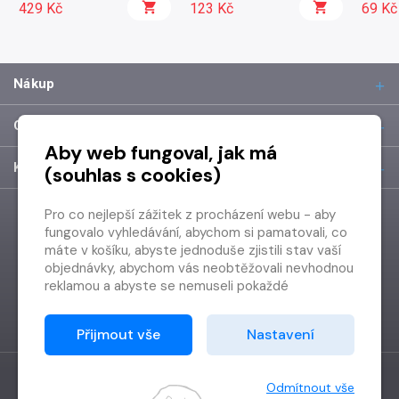
429 Kč
123 Kč
69 Kč
Nákup
O společnosti
Aby web fungoval, jak má
Kontakt
(souhlas s cookies)
Pro co nejlepší zážitek z procházení webu - aby
fungovalo vyhledávání, abychom si pamatovali, co
máte v košíku, abyste jednoduše zjistili stav vaší
objednávky, abychom vás neobtěžovali nevhodnou
reklamou a abyste se nemuseli pokaždé
přihlašovat.
Proto od vás potřebujeme souhlas se
Přijmout vše
Nastavení
zpracováním souborů cookies
, tj. malých souborů,
které se dočasně ukládají ve vašem prohlížeči.
Děkujeme, že nám ho dáte a pomůžete nám tak
Odmítnout vše