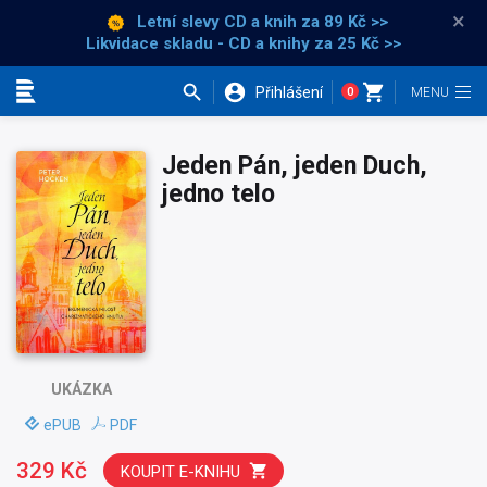
×
Letní slevy CD a knih
za 89 Kč >>
Likvidace skladu - CD a knihy za 25 Kč >>
Přihlášení
0
Kategorie
Jeden Pán, jeden Duch,
jedno telo
UKÁZKA
ePUB
PDF
329 Kč
KOUPIT E-KNIHU