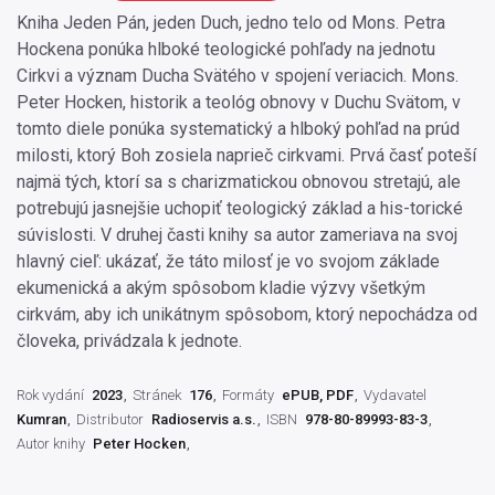
Kniha Jeden Pán, jeden Duch, jedno telo od Mons. Petra
Hockena ponúka hlboké teologické pohľady na jednotu
Cirkvi a význam Ducha Svätého v spojení veriacich. Mons.
Peter Hocken, historik a teológ obnovy v Duchu Svätom, v
tomto diele ponúka systematický a hlboký pohľad na prúd
milosti, ktorý Boh zosiela naprieč cirkvami. Prvá časť poteší
najmä tých, ktorí sa s charizmatickou obnovou stretajú, ale
potrebujú jasnejšie uchopiť teologický základ a his-torické
súvislosti. V druhej časti knihy sa autor zameriava na svoj
hlavný cieľ: ukázať, že táto milosť je vo svojom základe
ekumenická a akým spôsobom kladie výzvy všetkým
cirkvám, aby ich unikátnym spôsobom, ktorý nepochádza od
človeka, privádzala k jednote.
Rok vydání
2023
Stránek
176
Formáty
ePUB, PDF
Vydavatel
Kumran
Distributor
Radioservis a.s.
ISBN
978-80-89993-83-3
Autor knihy
Peter Hocken