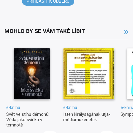
PŘIHLÁSIT K ODBĚRU
MOHLO BY SE VÁM TAKÉ LÍBIT
e-kniha
e-kniha
e-knih
Svět ve stínu démonů:
Isten királyságának útja-
Sympo
Věda jako svíčka v
médiumuzenetek
temnotě