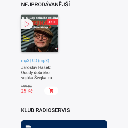
NEJPRODÁVANĚJŠÍ
AKCE
mp3 | CD (mp3)
Jaroslav Hašek:
Osudy dobrého
vojáka Švejka za
světové války II. -
199 Kč
Na frontě
25 Kč
KLUB RADIOSERVIS