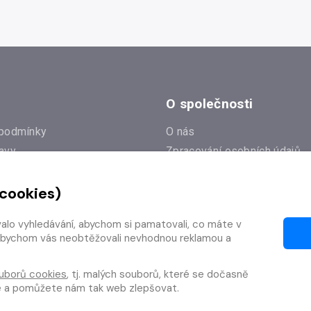
O společnosti
podmínky
O nás
avy
Zpracování osobních údajů
e
Zásady práce s cookies
 cookies)
Klub Radioservis
í dotazy
Kontakty
valo vyhledávání, abychom si pamatovali, co máte v
í od smlouvy
y, abychom vás neobtěžovali nevhodnou reklamou a
uborů cookies
, tj. malých souborů, které se dočasně
te a pomůžete nám tak web zlepšovat.