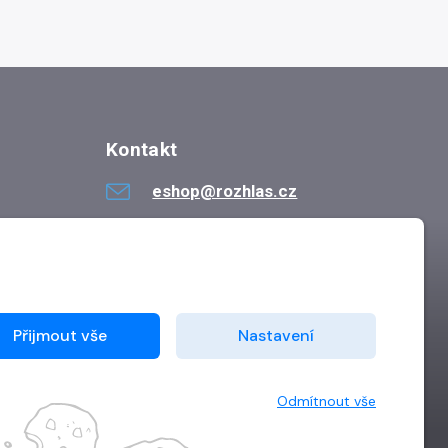
Kontakt
eshop@rozhlas.cz
724 819 319
Po - Pá 8:30 - 16:30
Přijmout vše
Nastavení
Odmítnout vše
Vytvořilo
Grand IT s.r.o.