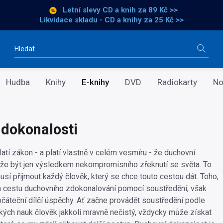
Letní slevy CD a knih
za 89 Kč >>
Likvidace skladu - CD a knihy za 25 Kč >>
Vyhledávání
Hudba
Knihy
E-knihy
DVD
Radiokarty
No
 dokonalosti
atí zákon - a platí vlastně v celém vesmíru - že duchovní
e být jen výsledkem nekompromisního zřeknutí se světa. To
musí přijmout každý člověk, který se chce touto cestou dát. Toho,
a cestu duchovního zdokonalování pomocí soustředění, však
čáteční dílčí úspěchy. Ať začne provádět soustředění podle
ých nauk člověk jakkoli mravně nečistý, vždycky může získat