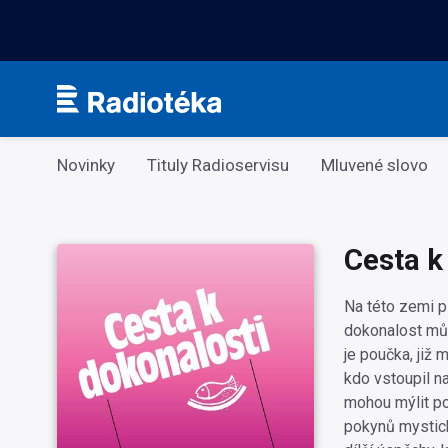
Kategorie
Novinky
Tituly Radioservisu
Mluvené slovo
Cesta k
Na této zemi pl
dokonalost můž
je poučka, již 
kdo vstoupil n
mohou mýlit po
pokynů mystick