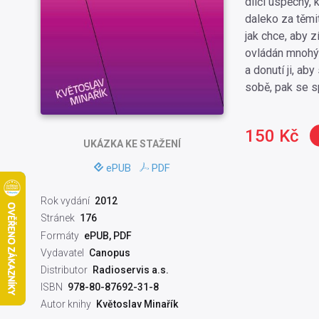
dílčí úspěchy, 
daleko za těmi
jak chce, aby z
ovládán mnohým
a donutí ji, ab
sobě, pak se 
150 Kč
UKÁZKA
KE STAŽENÍ
ePUB
PDF
Rok vydání
2012
Stránek
176
Formáty
ePUB, PDF
Vydavatel
Canopus
Distributor
Radioservis a.s.
ISBN
978-80-87692-31-8
Autor knihy
Květoslav Minařík