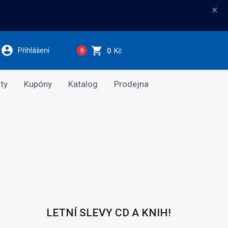
×
Přihlášení
0
Kč
0
ty
Kupóny
Katalog
Prodejna
LETNÍ SLEVY CD A KNIH!