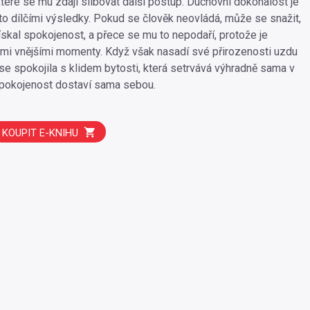
které se mu zdají slibovat další postup. Duchovní dokonalost je
to dílčími výsledky. Pokud se člověk neovládá, může se snažit,
ískal spokojenost, a přece se mu to nepodaří, protože je
i vnějšími momenty. Když však nasadí své přirozenosti uzdu
y se spokojila s klidem bytosti, která setrvává výhradně sama v
spokojenost dostaví sama sebou.
KOUPIT E-KNIHU