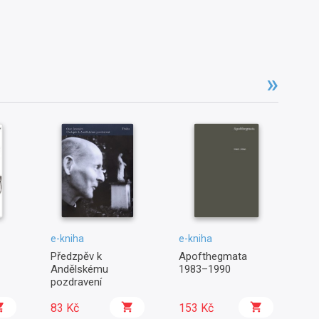
e-kniha
e-kniha
e-
Předzpěv k
Apofthegmata
C
Andělskému
1983–1990
pozdravení
83 Kč
153 Kč
1