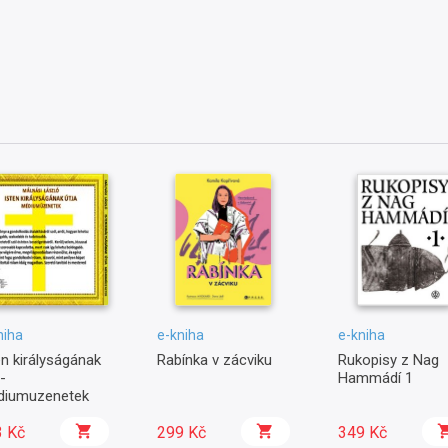
niha
e-kniha
e-kniha
en királyságának
Rabínka v zácviku
Rukopisy z Nag
-
Hammádí 1
diumuzenetek
3 Kč
299 Kč
349 Kč