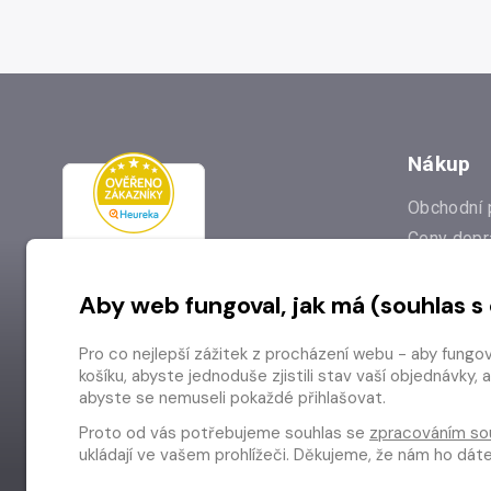
Nákup
Obchodní 
Ceny dopr
Reklamac
Aby web fungoval, jak má (souhlas s
Prodejna
Nejčastějš
Pro co nejlepší zážitek z procházení webu - aby fungo
Odstoupen
košíku, abyste jednoduše zjistili stav vaší objednávk
abyste se nemuseli pokaždé přihlašovat.
Proto od vás potřebujeme souhlas se
zpracováním so
ukládají ve vašem prohlížeči. Děkujeme, že nám ho dá
Copyright © 2026 Radioservis a.s.