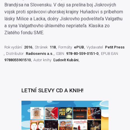
Brandýsa na Slovensku. V deji sa prelína boj Jiskrových
vojsk proti správcovi uhorskej krajiny Huňadovi s príbehom
lásky Milice a Lacka, dcéry Jiskrovho podveliteľa Valgathu
a syna Valgathovho úhlavného nepriateľa. Klasika zo
Zlatého fondu SME.
Rok vydání
2016
Stránek
118
Formáty
ePUB
Vydavatel
Petit Press
Distributor
Radioservis a.s.
ISBN
978-80-559-0151-0
EPUB EAN
9788055901510
Autor knihy
Ľudovít Kubáni
LETNÍ SLEVY CD A KNIH!