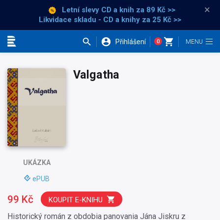
×
Letní slevy CD a knih
za 89 Kč >>
Likvidace skladu - CD a knihy za 25 Kč >>
Přihlášení
0
Kategorie
Valgatha
UKÁZKA
ePUB
99 Kč
KOUPIT E-KNIHU
Historický román z obdobia panovania Jána Jiskru z