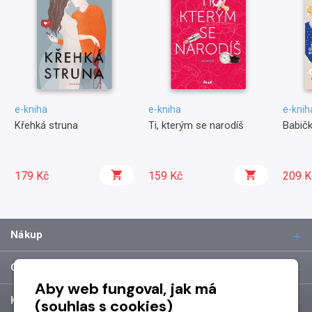
e-kniha
e-kniha
e-knih
Křehká struna
Ti, kterým se narodíš
Babičk
179 Kč
159 Kč
209 K
Nákup
O společnosti
Aby web fungoval, jak má
Kontakt
(souhlas s cookies)