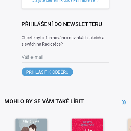
Již jste členem klubu? Přihlašte se
PŘIHLÁŠENÍ DO NEWSLETTERU
Chcete být informováni o novinkách, akcích a
slevách na Radiotéce?
Váš e-mail
PŘIHLÁSIT K ODBĚRU
MOHLO BY SE VÁM TAKÉ LÍBIT