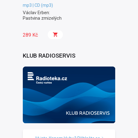
mp3 | CD (mp3)
Václav Erben:
Pastvina zmizelých
289 Kč
KLUB RADIOSERVIS