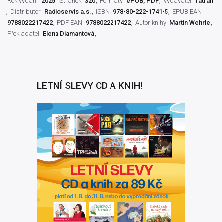
Rok vydání
2025
Stránek
320
Formáty
ePUB, PDF
Vydavatel
Tatran
Distributor
Radioservis a.s.
ISBN
978-80-222-1741-5
EPUB EAN
9788022217422
PDF EAN
9788022217422
Autor knihy
Martin Wehrle
Překladatel
Elena Diamantová
LETNÍ SLEVY CD A KNIH!