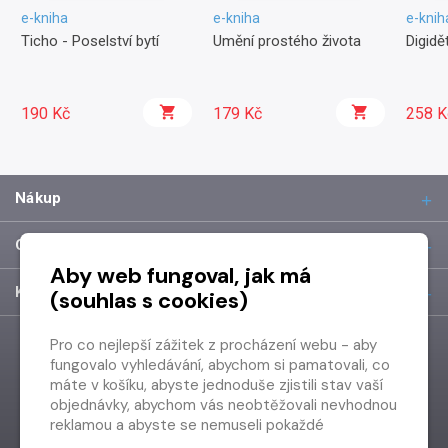
e-kniha
e-kniha
e-knih
Ticho - Poselství bytí
Umění prostého života
Digidět
190 Kč
179 Kč
258 K
Nákup
O společnosti
Aby web fungoval, jak má
Kontakt
(souhlas s cookies)
Pro co nejlepší zážitek z procházení webu - aby
fungovalo vyhledávání, abychom si pamatovali, co
máte v košíku, abyste jednoduše zjistili stav vaší
objednávky, abychom vás neobtěžovali nevhodnou
reklamou a abyste se nemuseli pokaždé
přihlašovat.