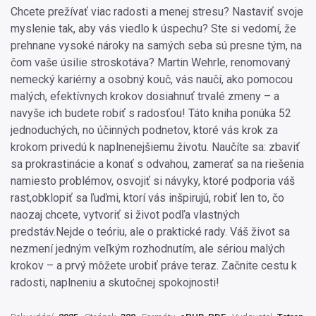
Chcete prežívať viac radosti a menej stresu? Nastaviť svoje
myslenie tak, aby vás viedlo k úspechu? Ste si vedomí, že
prehnane vysoké nároky na samých seba sú presne tým, na
čom vaše úsilie stroskotáva? Martin Wehrle, renomovaný
nemecký kariérny a osobný kouč, vás naučí, ako pomocou
malých, efektívnych krokov dosiahnuť trvalé zmeny – a
navyše ich budete robiť s radosťou! Táto kniha ponúka 52
jednoduchých, no účinných podnetov, ktoré vás krok za
krokom privedú k naplnenejšiemu životu. Naučíte sa: zbaviť
sa prokrastinácie a konať s odvahou, zamerať sa na riešenia
namiesto problémov, osvojiť si návyky, ktoré podporia váš
rast,obklopiť sa ľuďmi, ktorí vás inšpirujú, robiť len to, čo
naozaj chcete, vytvoriť si život podľa vlastných
predstáv.Nejde o teóriu, ale o praktické rady. Váš život sa
nezmení jedným veľkým rozhodnutím, ale sériou malých
krokov – a prvý môžete urobiť práve teraz. Začnite cestu k
radosti, naplneniu a skutočnej spokojnosti!