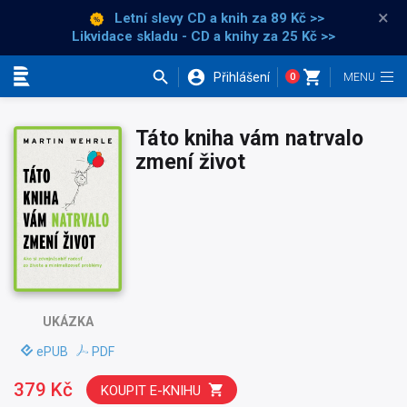
×
Letní slevy CD a knih
za 89 Kč >>
Likvidace skladu - CD a knihy za 25 Kč >>
Přihlášení
0
Kategorie
Táto kniha vám natrvalo
zmení život
UKÁZKA
ePUB
PDF
379 Kč
KOUPIT E-KNIHU