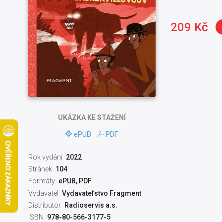
209 Kč
UKÁZKA
KE STAŽENÍ
ePUB
PDF
Rok vydání
2022
Stránek
104
Formáty
ePUB, PDF
Vydavatel
Vydavateľstvo Fragment
Distributor
Radioservis a.s.
ISBN
978-80-566-3177-5