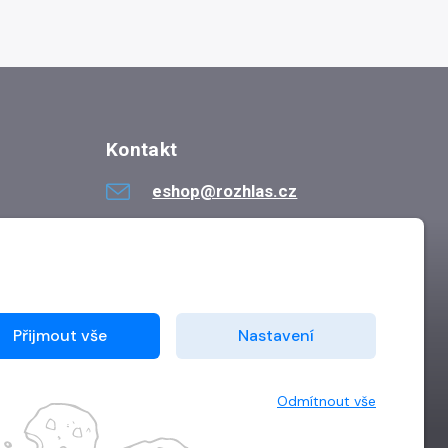
Kontakt
eshop@rozhlas.cz
724 819 319
Po - Pá 8:30 - 16:30
Přijmout vše
Nastavení
Odmítnout vše
Vytvořilo
Grand IT s.r.o.