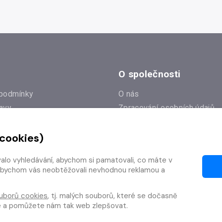
O společnosti
podmínky
O nás
avy
Zpracování osobních údajů
e
Zásady práce s cookies
 cookies)
Klub Radioservis
í dotazy
Kontakty
valo vyhledávání, abychom si pamatovali, co máte v
í od smlouvy
y, abychom vás neobtěžovali nevhodnou reklamou a
uborů cookies
, tj. malých souborů, které se dočasně
te a pomůžete nám tak web zlepšovat.