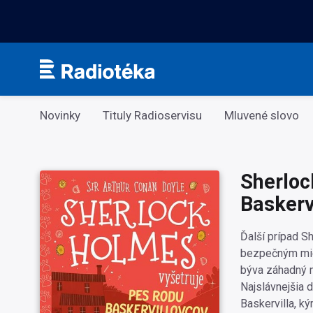
Kategorie
Novinky
Tituly Radioservisu
Mluvené slovo
Sherloc
Baskerv
Ďalší prípad S
bezpečným mie
býva záhadný 
Najslávnejšia d
Baskervilla, k