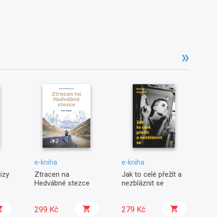
e-kniha
e-kniha
e-
izy
Ztracen na
Jak to celé přežít a
Sy
Hedvábné stezce
nezbláznit se
je
ná
299 Kč
279 Kč
9