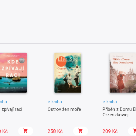
niha
e-kniha
e-kniha
 zpívají raci
Ostrov žen moře
Příběh z Domu El
Orzeszkowej
8 Kč
258 Kč
209 Kč