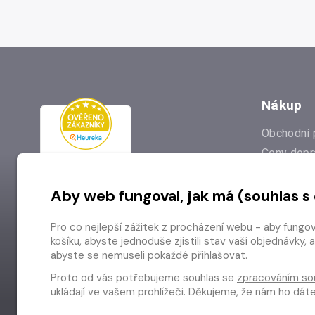
Nákup
Obchodní 
Ceny dopr
Reklamac
Aby web fungoval, jak má (souhlas s
Prodejna
Nejčastějš
Pro co nejlepší zážitek z procházení webu - aby fungo
Odstoupen
košíku, abyste jednoduše zjistili stav vaší objednávk
abyste se nemuseli pokaždé přihlašovat.
Proto od vás potřebujeme souhlas se
zpracováním so
ukládají ve vašem prohlížeči. Děkujeme, že nám ho dá
Copyright © 2026 Radioservis a.s.