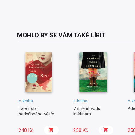
MOHLO BY SE VÁM TAKÉ LÍBIT
e-kniha
e-kniha
e-k
Tajemství
Vyměnit vodu
Kde
hedvábného vějíře
květinám
248 Kč
258 Kč
25