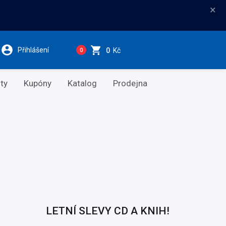
×
Přihlášení
0
Kč
0
ty
Kupóny
Katalog
Prodejna
LETNÍ SLEVY CD A KNIH!