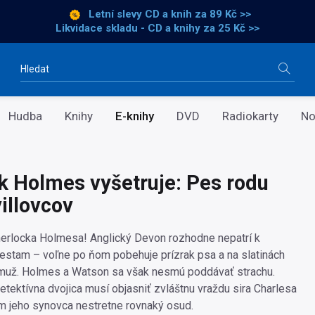
Letní slevy CD a knih
za 89 Kč >>
Likvidace skladu - CD a knihy za 25 Kč >>
Vyhledávání
Hudba
Knihy
E-knihy
DVD
Radiokarty
No
k Holmes vyšetruje: Pes rodu
illovcov
herlocka Holmesa! Anglický Devon rozhodne nepatrí k
stam – voľne po ňom pobehuje prízrak psa a na slatinách
muž. Holmes a Watson sa však nesmú poddávať strachu.
etektívna dvojica musí objasniť zvláštnu vraždu sira Charlesa
ým jeho synovca nestretne rovnaký osud.