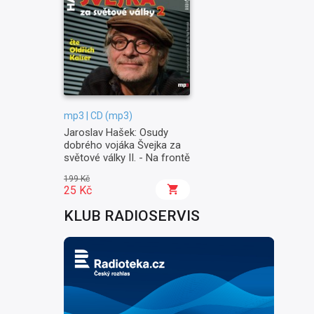
mp3 | CD (mp3)
Jaroslav Hašek: Osudy
dobrého vojáka Švejka za
světové války II. - Na frontě
199 Kč
25 Kč
KLUB RADIOSERVIS