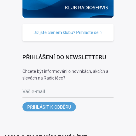
Již jste členem klubu? Přihlašte se
PŘIHLÁŠENÍ DO NEWSLETTERU
Chcete být informováni o novinkách, akcích a
slevách na Radiotéce?
Váš e-mail
PŘIHLÁSIT K ODBĚRU