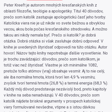
Peter Kreeft je autorom mnohých kresťanských kníh z
oblasti filozofie, teológie a apologetiky. Titul 40 dôvodov,
prečo som katolík zastupuje apologetickú časť jeho tvorby.
Katolícka viera nie je už nikde vo svete bežnou a obvyklou
vecou, akou bola počas kresťanského stredoveku. A možno
takou ani nikdy nemala byť. Prečo si katolík? je dobrá
otázka. Dobrá otázka si však zasluhuje dobrú odpoveď. V
knihe je uvedených štyridsať odpovedí na túto otázku. Autor
hovorí: Názov tejto knihy nepotrebuje ďalšie vysvetlenie. No
je trochu zavádzajúci: dôvodov, prečo som katolíkom, je
totiž viac než štyridsať. Vlastne je ich minimálne 1082,
pretože toľko atómov (vraj) obsahuje vesmír. Aj to nie celý,
ale iba normálna hmota, ktorá tvorí len 4,9 % vesmíru;
zvyšok tvorí temná hmota (26,8 %) a temná energia (68,3 %).
Každý môj dôvod predstavuje nezávislý bod, preto kapitoly
v knihe na seba nenadväzujú. V 40 dôvodov, prečo som
katolík nájdete briskné argumenty v prospech katolíckej
viery formulované nevšedne, vtipne a s istou dávkou