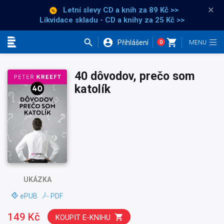
×
Letní slevy CD a knih
za 89 Kč >>
Likvidace skladu - CD a knihy za 25 Kč >>
Přihlášení
0
Kategorie
40 dôvodov, prečo som
katolík
UKÁZKA
ePUB
PDF
149 Kč
KOUPIT E-KNIHU