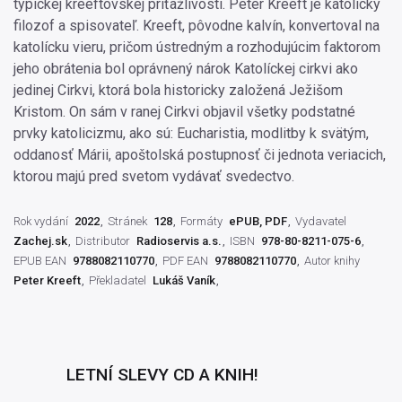
typickej kreeftovskej príťažlivosti. Peter Kreeft je katolícky
filozof a spisovateľ. Kreeft, pôvodne kalvín, konvertoval na
katolícku vieru, pričom ústredným a rozhodujúcim faktorom
jeho obrátenia bol oprávnený nárok Katolíckej cirkvi ako
jedinej Cirkvi, ktorá bola historicky založená Ježišom
Kristom. On sám v ranej Cirkvi objavil všetky podstatné
prvky katolicizmu, ako sú: Eucharistia, modlitby k svätým,
oddanosť Márii, apoštolská postupnosť či jednota veriacich,
ktorou majú pred svetom vydávať svedectvo.
Rok vydání
2022
Stránek
128
Formáty
ePUB, PDF
Vydavatel
Zachej.sk
Distributor
Radioservis a.s.
ISBN
978-80-8211-075-6
EPUB EAN
9788082110770
PDF EAN
9788082110770
Autor knihy
Peter Kreeft
Překladatel
Lukáš Vaník
LETNÍ SLEVY CD A KNIH!