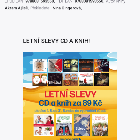
EPUB EAN
9788081593550
PDF EAN
9788081593550
Autor knihy
Akram Ajlisli
Překladatel
Nina Cingerová
LETNÍ SLEVY CD A KNIH!