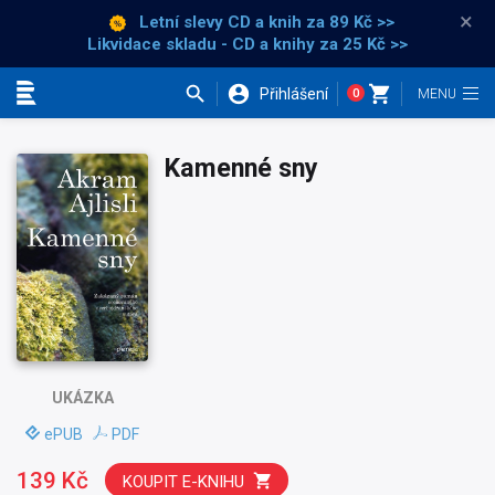
×
Letní slevy CD a knih
za 89 Kč >>
Likvidace skladu - CD a knihy za 25 Kč >>
Přihlášení
0
Kategorie
Kamenné sny
UKÁZKA
ePUB
PDF
139 Kč
KOUPIT E-KNIHU