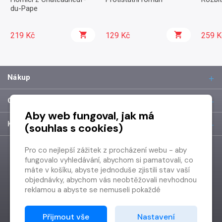
du-Pape
219 Kč
129 Kč
259 K
Nákup
O společnosti
Aby web fungoval, jak má
Kontakt
(souhlas s cookies)
Pro co nejlepší zážitek z procházení webu - aby
fungovalo vyhledávání, abychom si pamatovali, co
máte v košíku, abyste jednoduše zjistili stav vaší
objednávky, abychom vás neobtěžovali nevhodnou
reklamou a abyste se nemuseli pokaždé
přihlašovat.
Proto od vás potřebujeme souhlas se
Přijmout vše
Nastavení