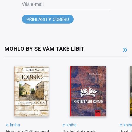
Váš e-mail
PŘIHLÁSIT K ODBĚRU
MOHLO BY SE VÁM TAKÉ LÍBIT
e-kniha
e-kniha
e-knih
Horníci z Châteauneuf-
Protistátní román
Rozbit