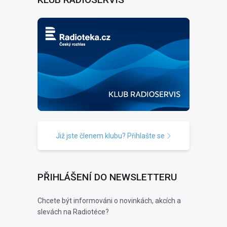
Již jste členem klubu? Přihlašte se
PŘIHLÁŠENÍ DO NEWSLETTERU
Chcete být informováni o novinkách, akcích a
slevách na Radiotéce?