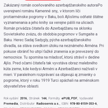
Zakázaný román oceňovaného azerbajdžanského autoraPo
uverejnení románu Kamenné sny,. v ktorom líči
protiarménske pogromy v Baku, boli Ajlislimu odňaté štátne
vyznamenania a jeho knihy sa verejne pálili na uliciach.
Román privádza čitateľa do Azerbajdžanu na sklonku
Sovietskeho zväzu, do obdobia pogromov v Sumgaite a
Baku. Herec Sadaj Sadygly, pýcha azerbajdžanského
divadla, sa stáva svedkom útoku na neznámeho Arména. Pri
pokuse obrániť ho utrpí ťažké zranenia a je prevezený do
nemocnice. Tu spomína na mladosť, ktorú strávil v dedine
Ajlis. Pred očami čitateľa tak vyvstáva obraz malebného
kúta zeme, kde kedysi Arméni a Azerbadžanci nažívali v
mieri. V paralelnom rozprávaní sa objavujú aj zmienky o
pogrome, ktorý v roku 1919 Turci spáchali na arménskom
obyvateľstve oblasti.
Rok vydání
2016
Stránek
144
Formáty
ePUB, PDF
Vydavatel
Premedia
Distributor
Radioservis a.s.
ISBN
978-80-8159-353-6