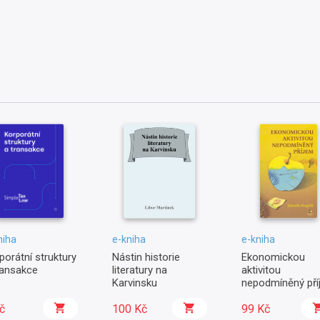
niha
e-kniha
e-kniha
porátní struktury
Nástin historie
Ekonomickou
ransakce
literatury na
aktivitou
Karvinsku
nepodmíněný pří
č
100 Kč
99 Kč