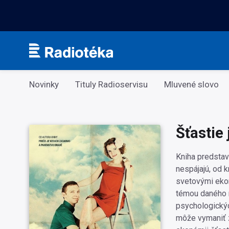
Kategorie
Novinky
Tituly Radioservisu
Mluvené slovo
Šťastie
Kniha predstav
nespájajú, od 
svetovými ekon
témou daného 
psychologickýc
môže vymaniť z