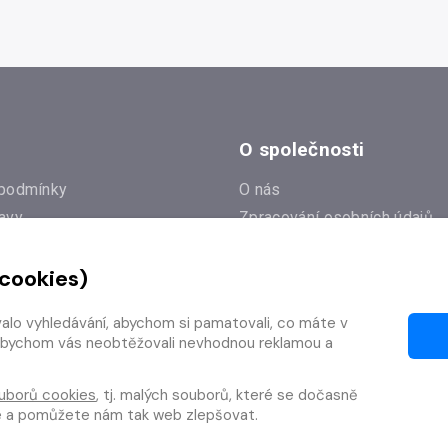
O společnosti
podmínky
O nás
avy
Zpracování osobních údajů
e
Zásady práce s cookies
 cookies)
Klub Radioservis
í dotazy
Kontakty
valo vyhledávání, abychom si pamatovali, co máte v
í od smlouvy
y, abychom vás neobtěžovali nevhodnou reklamou a
uborů cookies
, tj. malých souborů, které se dočasně
te a pomůžete nám tak web zlepšovat.