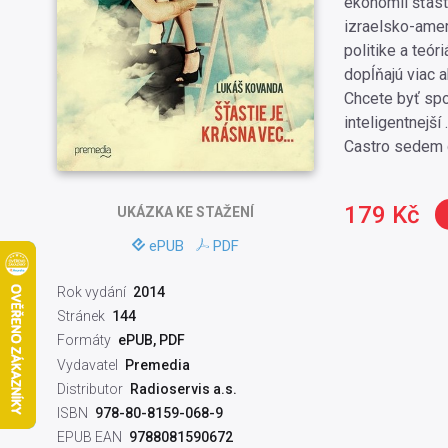
ekonómii šťas
izraelsko-amer
politike a teór
dopĺňajú viac a
Chcete byť spok
inteligentnejší 
Castro sedem d
179 Kč
UKÁZKA
KE STAŽENÍ
ePUB
PDF
Rok vydání
2014
Stránek
144
Formáty
ePUB, PDF
Vydavatel
Premedia
Distributor
Radioservis a.s.
ISBN
978-80-8159-068-9
EPUB EAN
9788081590672