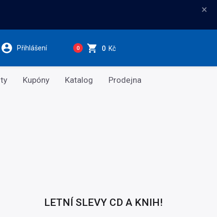
×
Přihlášení
0
Kč
0
ty
Kupóny
Katalog
Prodejna
LETNÍ SLEVY CD A KNIH!