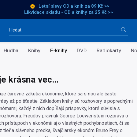
Letní slevy CD a knih
za 89 Kč >>
Likvidace skladu - CD a knihy za 25 Kč >>
Vyhledávání
Hudba
Knihy
E-knihy
DVD
Radiokarty
No
 je krásna vec…
uje čarovné zákutia ekonómie, ktoré sa s ňou ale často
krásy až po šťastie. Základom knihy sú rozhovory s poprednými
ómami, každý z nich dopĺňajú príspevky, ktoré súvisia s
rozhovoru. Freudov pravnuk George Loewenstein rozpráva o
h prístupoch v ekonómii aj o vlastných pochybnostiach, či sa
 tieňa slávneho predka, švajčiarsky ekonóm Bruno Frey o