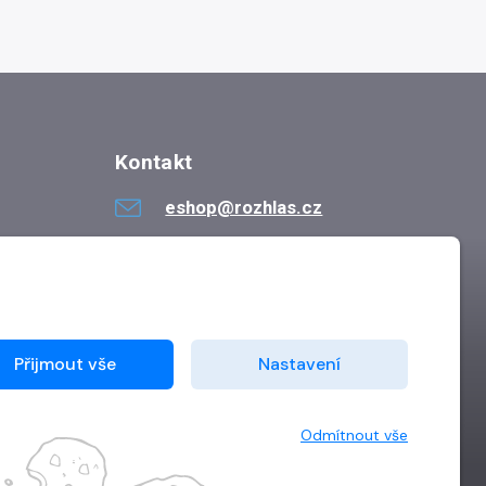
lékařské školy
Kontakt
eshop@rozhlas.cz
724 819 319
Po - Pá 8:30 - 16:30
Přijmout vše
Nastavení
Odmítnout vše
Vytvořilo
Grand IT s.r.o.