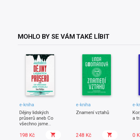
MOHLO BY SE VÁM TAKÉ LÍBIT
e-kniha
e-kniha
e-k
Dějiny lidských
Znamení vztahů
Kor
průserů aneb Co
a t
všechno jsme
podělali
198 Kč
248 Kč
0 K