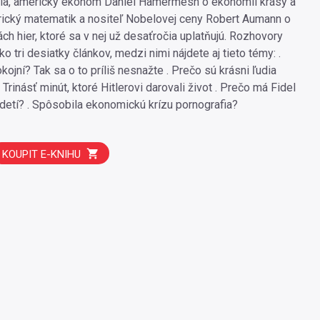
tia, americký ekonóm Daniel Hamermesh o ekonómii krásy a
ický matematik a nositeľ Nobelovej ceny Robert Aumann o
iách hier, ktoré sa v nej už desaťročia uplatňujú. Rozhovory
ko tri desiatky článkov, medzi nimi nájdete aj tieto témy: .
ojní? Tak sa o to príliš nesnažte . Prečo sú krásni ľudia
. Trinásť minút, ktoré Hitlerovi darovali život . Prečo má Fidel
etí? . Spôsobila ekonomickú krízu pornografia?
KOUPIT E-KNIHU