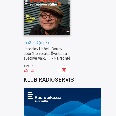
mp3 | CD (mp3)
Jaroslav Hašek: Osudy
dobrého vojáka Švejka za
světové války II. - Na frontě
199 Kč
25 Kč
KLUB RADIOSERVIS