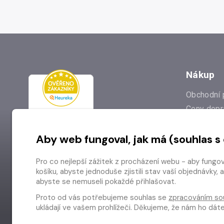
Nákup
Obchodní 
Ceny dopr
Reklamac
Aby web fungoval, jak má (souhlas s
Prodejna
Nejčastějš
Pro co nejlepší zážitek z procházení webu - aby fungo
Odstoupen
košíku, abyste jednoduše zjistili stav vaší objednávk
abyste se nemuseli pokaždé přihlašovat.
Proto od vás potřebujeme souhlas se
zpracováním so
ukládají ve vašem prohlížeči. Děkujeme, že nám ho dá
Copyright © 2026 Radioservis a.s.