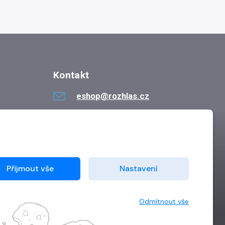
Kontakt
eshop@rozhlas.cz
724 819 319
Po - Pá 8:30 - 16:30
Přijmout vše
Nastavení
Odmítnout vše
Vytvořilo
Grand IT s.r.o.