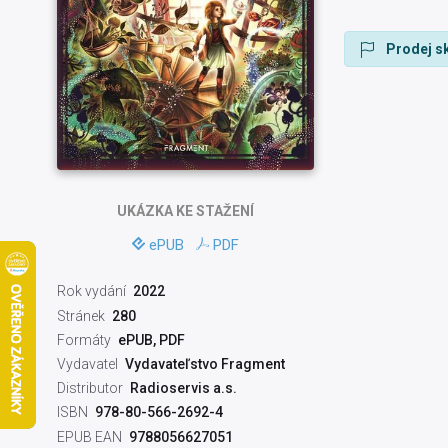
Prodej sk
UKÁZKA
KE STAŽENÍ
ePUB
PDF
Rok vydání
2022
Stránek
280
Formáty
ePUB, PDF
Vydavatel
Vydavateľstvo Fragment
Distributor
Radioservis a.s.
ISBN
978-80-566-2692-4
EPUB EAN
9788056627051