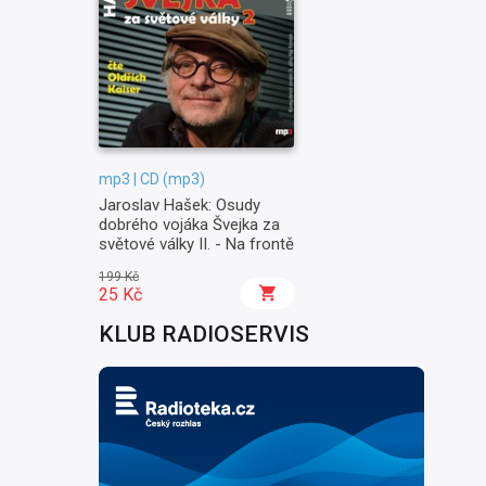
mp3 | CD (mp3)
Jaroslav Hašek: Osudy
dobrého vojáka Švejka za
světové války II. - Na frontě
199 Kč
25 Kč
KLUB RADIOSERVIS