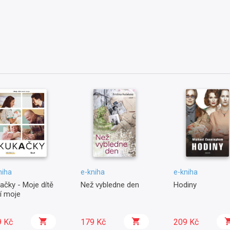
niha
e-kniha
e-kniha
ačky - Moje dítě
Než vybledne den
Hodiny
í moje
9 Kč
179 Kč
209 Kč