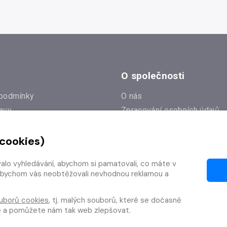
O společnosti
podmínky
O nás
avy
Zpracování osobních údajů
e
Zásady práce s cookies
 cookies)
Klub Radioservis
í dotazy
Kontakty
valo vyhledávání, abychom si pamatovali, co máte v
í od smlouvy
y, abychom vás neobtěžovali nevhodnou reklamou a
uborů cookies
, tj. malých souborů, které se dočasně
te a pomůžete nám tak web zlepšovat.