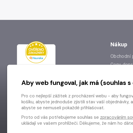
Nákup
Obchodní 
Ceny dopr
Reklamac
Aby web fungoval, jak má (souhlas s
Prodejna
Nejčastějš
Pro co nejlepší zážitek z procházení webu - aby fungo
Odstoupen
košíku, abyste jednoduše zjistili stav vaší objednávk
abyste se nemuseli pokaždé přihlašovat.
Proto od vás potřebujeme souhlas se
zpracováním so
ukládají ve vašem prohlížeči. Děkujeme, že nám ho dá
Copyright © 2026 Radioservis a.s.