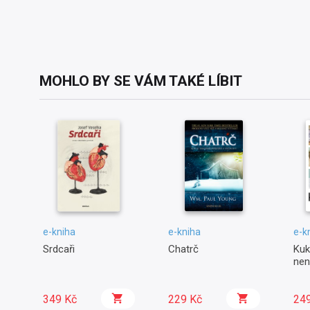
MOHLO BY SE VÁM TAKÉ LÍBIT
e-kniha
e-kniha
e-k
Srdcaři
Chatrč
Kuk
nen
349 Kč
229 Kč
24