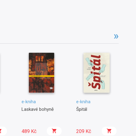
e-kniha
e-kniha
e-
Laskavé bohyně
Špitál
Pé
ko
489 Kč
209 Kč
1