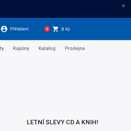
×
Přihlášení
0
Kč
0
ty
Kupóny
Katalog
Prodejna
LETNÍ SLEVY CD A KNIH!