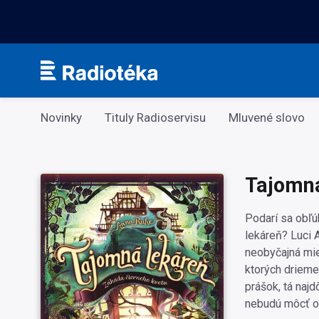
Kategorie
Novinky
Tituly Radioservisu
Mluvené slovo
Tajomná
Podarí sa obľú
lekáreň? Luci 
neobyčajná mie
ktorých driem
prášok, tá najd
nebudú môcť os