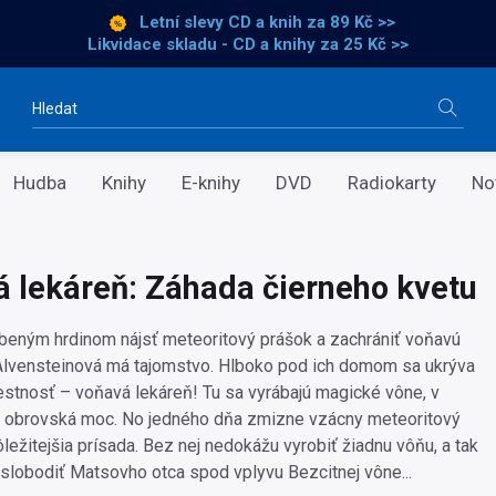
Letní slevy CD a knih
za 89 Kč >>
Likvidace skladu - CD a knihy za 25 Kč >>
Vyhledávání
Hudba
Knihy
E-knihy
DVD
Radiokarty
No
 lekáreň: Záhada čierneho kvetu
beným hrdinom nájsť meteoritový prášok a zachrániť voňavú
Alvensteinová má tajomstvo. Hlboko pod ich domom sa ukrýva
stnosť – voňavá lekáreň! Tu sa vyrábajú magické vône, v
e obrovská moc. No jedného dňa zmizne vzácny meteoritový
ôležitejšia prísada. Bez nej nedokážu vyrobiť žiadnu vôňu, a tak
lobodiť Matsovho otca spod vplyvu Bezcitnej vône...