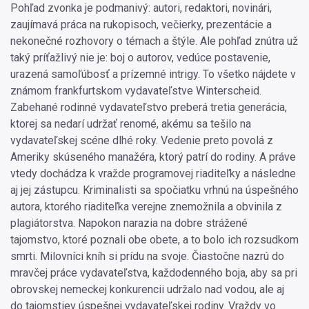
Pohľad zvonka je podmanivý: autori, redaktori, novinári,
zaujímavá práca na rukopisoch, večierky, prezentácie a
nekonečné rozhovory o témach a štýle. Ale pohľad znútra už
taký príťažlivý nie je: boj o autorov, vedúce postavenie,
urazená samoľúbosť a prízemné intrigy. To všetko nájdete v
známom frankfurtskom vydavateľstve Winterscheid.
Zabehané rodinné vydavateľstvo preberá tretia generácia,
ktorej sa nedarí udržať renomé, akému sa tešilo na
vydavateľskej scéne dlhé roky. Vedenie preto povolá z
Ameriky skúseného manažéra, ktorý patrí do rodiny. A práve
vtedy dochádza k vražde programovej riaditeľky a následne
aj jej zástupcu. Kriminalisti sa spočiatku vrhnú na úspešného
autora, ktorého riaditeľka verejne znemožnila a obvinila z
plagiátorstva. Napokon narazia na dobre strážené
tajomstvo, ktoré poznali obe obete, a to bolo ich rozsudkom
smrti. Milovníci kníh si prídu na svoje. Čiastočne nazrú do
mravčej práce vydavateľstva, každodenného boja, aby sa pri
obrovskej nemeckej konkurencii udržalo nad vodou, ale aj
do tajomstiev úspešnej vydavateľskej rodiny. Vraždy vo