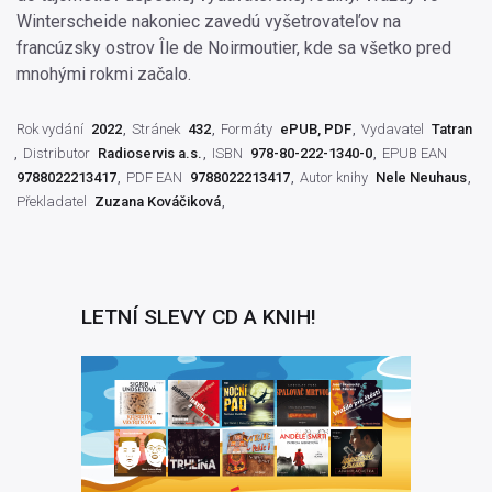
Winterscheide nakoniec zavedú vyšetrovateľov na
francúzsky ostrov Île de Noirmoutier, kde sa všetko pred
mnohými rokmi začalo.
Rok vydání
2022
Stránek
432
Formáty
ePUB, PDF
Vydavatel
Tatran
Distributor
Radioservis a.s.
ISBN
978-80-222-1340-0
EPUB EAN
9788022213417
PDF EAN
9788022213417
Autor knihy
Nele Neuhaus
Překladatel
Zuzana Kováčiková
LETNÍ SLEVY CD A KNIH!