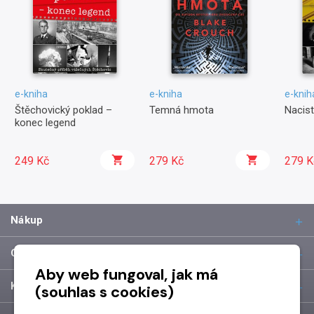
e-kniha
e-kniha
e-knih
Štěchovický poklad –
Temná hmota
Nacist
konec legend
249 Kč
279 Kč
279 K
Nákup
O společnosti
Aby web fungoval, jak má
Kontakt
(souhlas s cookies)