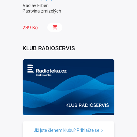
Václav Erben:
Pastvina zmizelých
289 Kč
KLUB RADIOSERVIS
Již jste členem klubu? Přihlašte se