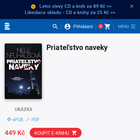
×
Letní slevy CD a knih
za 89 Kč >>
Likvidace skladu - CD a knihy za 25 Kč >>
Přihlášení
0
Kategorie
Priateľstvo naveky
UKÁZKA
ePUB
PDF
449 Kč
KOUPIT E-KNIHU