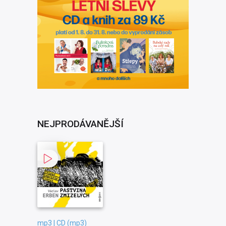
NEJPRODÁVANĚJŠÍ
mp3 | CD (mp3)