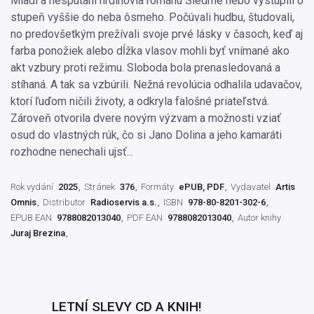
Mladí a nespútaní hrdinovia románu Siedme nebo vystúpili o
stupeň vyššie do neba ôsmeho. Počúvali hudbu, študovali,
no predovšetkým prežívali svoje prvé lásky v časoch, keď aj
farba ponožiek alebo dĺžka vlasov mohli byť vnímané ako
akt vzbury proti režimu. Sloboda bola prenasledovaná a
stíhaná. A tak sa vzbúrili. Nežná revolúcia odhalila udavačov,
ktorí ľuďom ničili životy, a odkryla falošné priateľstvá.
Zároveň otvorila dvere novým výzvam a možnosti vziať
osud do vlastných rúk, čo si Jano Dolina a jeho kamaráti
rozhodne nenechali ujsť...
Rok vydání
2025
Stránek
376
Formáty
ePUB, PDF
Vydavatel
Artis
Omnis
Distributor
Radioservis a.s.
ISBN
978-80-8201-302-6
EPUB EAN
9788082013040
PDF EAN
9788082013040
Autor knihy
Juraj Brezina
LETNÍ SLEVY CD A KNIH!