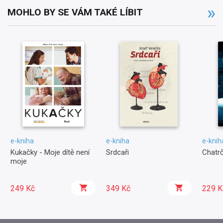
MOHLO BY SE VÁM TAKÉ LÍBIT
e-kniha
e-kniha
e-knih
Kukačky - Moje dítě není
Srdcaři
Chatr
moje
249 Kč
349 Kč
229 K