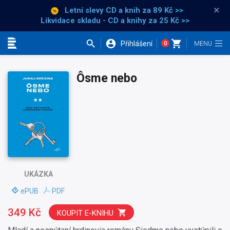
×
Letní slevy CD a knih
za 89 Kč >>
Likvidace skladu - CD a knihy za 25 Kč >>
Přihlášení
0
Kategorie
Ôsme nebo
UKÁZKA
ePUB
PDF
349 Kč
KOUPIT E-KNIHU