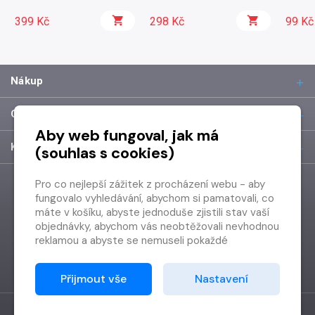
399 Kč
298 Kč
99 Kč
Nákup
O společnosti
Aby web fungoval, jak má
Kontakt
(souhlas s cookies)
Pro co nejlepší zážitek z procházení webu - aby
fungovalo vyhledávání, abychom si pamatovali, co
máte v košíku, abyste jednoduše zjistili stav vaší
objednávky, abychom vás neobtěžovali nevhodnou
reklamou a abyste se nemuseli pokaždé
přihlašovat.
Proto od vás potřebujeme souhlas se
Přijmout vše
Nastavení
zpracováním souborů cookies
, tj. malých souborů,
které se dočasně ukládají ve vašem prohlížeči.