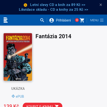
×
Letní slevy CD a knih
za 89 Kč >>
Likvidace skladu - CD a knihy za 25 Kč >>
Přihlášení
0
Kategorie
Fantázia 2014
UKÁZKA
ePUB
139 Kč
KOUPIT E-KNIHU