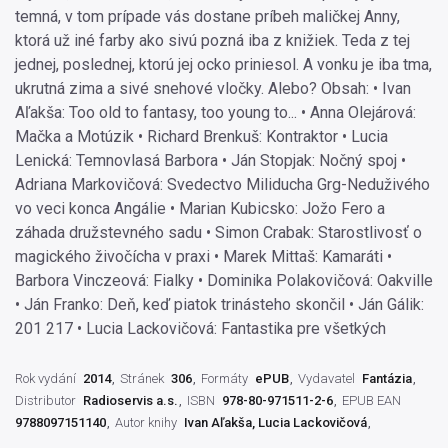
temná, v tom prípade vás dostane príbeh maličkej Anny,
ktorá už iné farby ako sivú pozná iba z knižiek. Teda z tej
jednej, poslednej, ktorú jej ocko priniesol. A vonku je iba tma,
ukrutná zima a sivé snehové vločky. Alebo? Obsah: • Ivan
Aľakša: Too old to fantasy, too young to... • Anna Olejárová:
Mačka a Motúzik • Richard Brenkuš: Kontraktor • Lucia
Lenická: Temnovlasá Barbora • Ján Stopjak: Nočný spoj •
Adriana Markovičová: Svedectvo Miliducha Grg-Neduživého
vo veci konca Angálie • Marian Kubicsko: Jožo Fero a
záhada družstevného sadu • Simon Crabak: Starostlivosť o
magického živočícha v praxi • Marek Mittaš: Kamaráti •
Barbora Vinczeová: Fialky • Dominika Polakovičová: Oakville
• Ján Franko: Deň, keď piatok trinásteho skončil • Ján Gálik:
201 217 • Lucia Lackovičová: Fantastika pre všetkých
Rok vydání
2014
Stránek
306
Formáty
ePUB
Vydavatel
Fantázia
Distributor
Radioservis a.s.
ISBN
978-80-971511-2-6
EPUB EAN
9788097151140
Autor knihy
Ivan Aľakša, Lucia Lackovičová