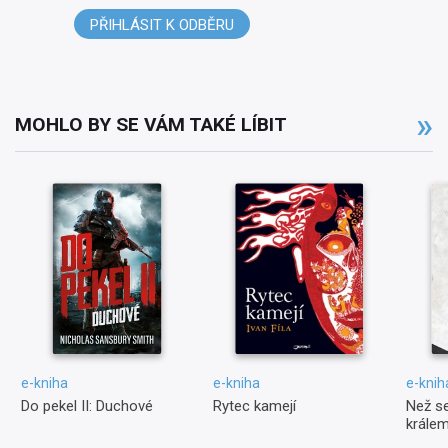
PŘIHLÁSIT K ODBĚRU
MOHLO BY SE VÁM TAKÉ LÍBIT
e-kniha
e-kniha
e-knih
Do pekel II: Duchové
Rytec kamejí
Než s
krále