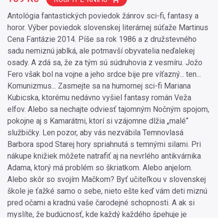
Antológia fantastických poviedok žánrov sci-fi, fantasy a
horor. Výber poviedok slovenskej literárnej súťaže Martinus
Cena Fantázie 2014. Píše sa rok 1986 a z družstevného
sadu nemiznú jablká, ale potmavší obyvatelia neďalekej
osady. A zdá sa, že za tým sú súdruhovia z vesmíru. Jožo
Fero však bol na vojne a jeho srdce bije pre víťazný... ten...
Komunizmus... Zasmejte sa na humornej sci-fi Mariana
Kubicska, ktorému nedávno vyšiel fantasy román Veža
elfov. Alebo sa nechajte odviesť tajomným Nočným spojom,
pokojne aj s Kamarátmi, ktorí si vzájomne dlžia „malé“
službičky. Len pozor, aby vás nezvábila Temnovlasá
Barbora spod Starej hory spriahnutá s temnými silami. Pri
nákupe knižiek môžete natrafiť aj na nevrlého antikvárnika
Adama, ktorý má problém so škriatkom. Alebo anjelom.
Alebo skôr so svojím Mačkom? Byť učiteľkou v slovenskej
škole je ťažké samo o sebe, nieto ešte keď vám deti miznú
pred očami a kradnú vaše čarodejné schopnosti. A ak si
myslíte, že budúcnosť, kde každý každého špehuje je