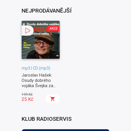
NEJPRODÁVANĚJŠÍ
AKCE
mp3 | CD (mp3)
Jaroslav Hašek:
Osudy dobrého
vojáka Švejka za
světové války II. -
199 Kč
Na frontě
25 Kč
KLUB RADIOSERVIS